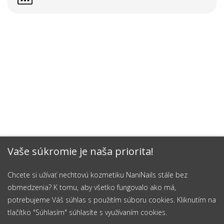
Vaše súkromie je naša priorita!
Chcete si užívať nechtovú kozmetiku NaniNails stále bez
obmedzenia? K tomu, aby všetko fungovalo ako má,
potrebujeme Váš súhlas s použitím súboru cookies. Kliknutím na
tlačítko "Súhlasím" súhlasíte s využívaním cookies.