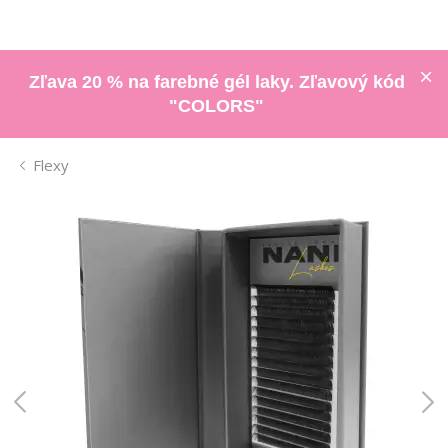
Zľava 20 % na farebné gél laky. Zľavový kód
"COLORS"
Flexy