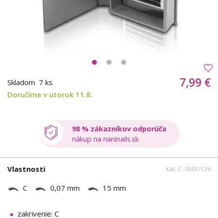
7,99 €
Skladom
7 ks
Doručíme v utorok 11.8.
98 % zákazníkov odporúča
nákup na naninails.sk
Vlastnosti
Kat. č.: 0601/126
C
0,07 mm
15 mm
zakrivenie: C