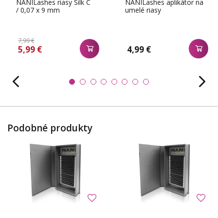
NANILashes riasy Silk C
NANILashes aplikátor na
/ 0,07 x 9 mm
umelé riasy
7,99 €
5,99 €
4,99 €
Podobné produkty