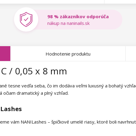
98 % zákazníkov odporúča
nákup na naninails.sk
Hodnotenie produktu
 C / 0,05 x 8 mm
ané tesne vedľa seba, čo im dodáva veľmi luxusný a bohatý vzhľad
á očiam dramatický a plný vzhľad.
ILashes
me vám NANILashes – špičkové umelé riasy, ktoré boli navrhnuté t