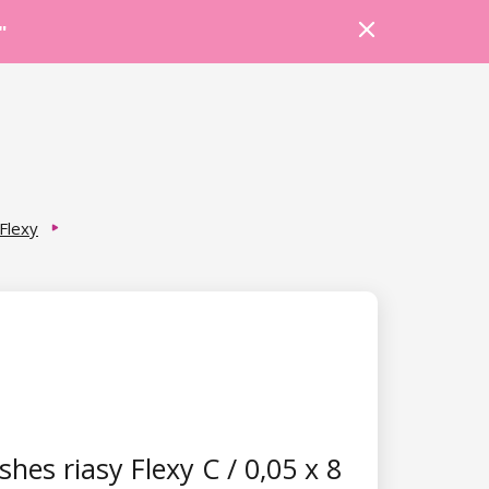
Prihlásiť sa
Košík
Poradňa
"
Flexy
hes riasy Flexy C / 0,05 x 8