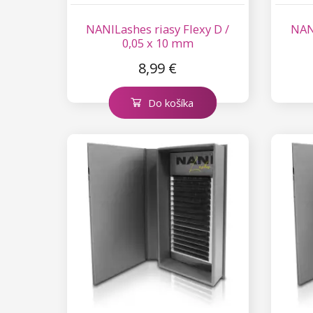
Kolekcia Princess
Príslušenstvo na riasy
NANILashes riasy Flexy D /
NANI
0,05 x 10 mm
8,99 €
Do košíka