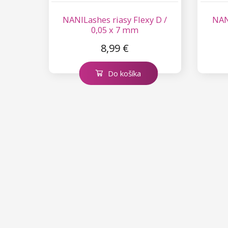
NANILashes riasy Flexy D /
NANI
0,05 x 7 mm
8,99 €
Do košíka