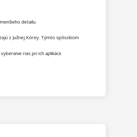
jmenšieho detailu.
dzajú z Južnej Kórey. Týmto spôsobom
beranie rias pri ich aplikácii.