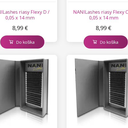
Lashes riasy Flexy D /
NANILashes riasy Flexy C
0,05 x 14 mm
0,05 x 14 mm
8,99 €
8,99 €
Do košíka
Do košíka