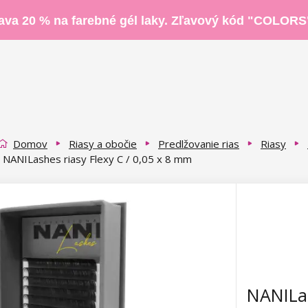
ava 20 % na farebné gél laky. Zľavový kód "COLORS
Domov
Riasy a obočie
Predlžovanie rias
Riasy
NANILashes riasy Flexy C / 0,05 x 8 mm
NANILas