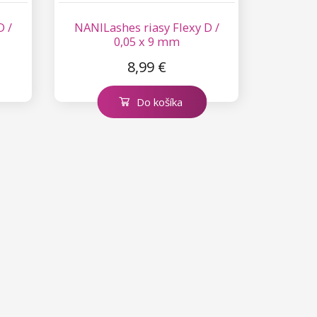
D /
NANILashes riasy Flexy D /
0,05 x 9 mm
8,99 €
Do košíka