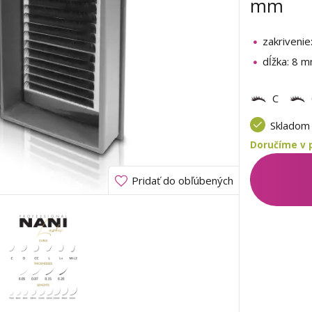
mm
zakrivenie
dĺžka: 8 
C
Sklado
Doručíme v 
Pridať do obľúbených