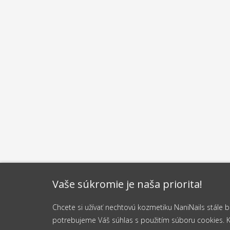
Vaše súkromie je naša priorita!
Chcete si užívať nechtovú kozmetiku NaniNails stále
potrebujeme Váš súhlas s použitím súboru cookies. Kli