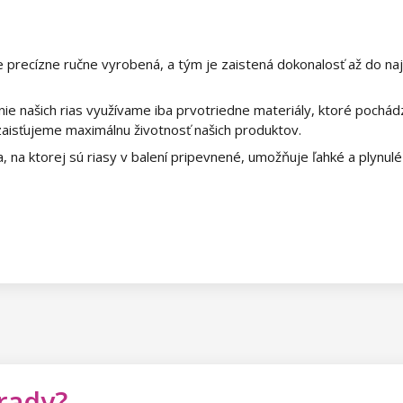
 je precízne ručne vyrobená, a tým je zaistená dokonalosť až do na
ie našich rias využívame iba prvotriedne materiály, ktoré pochá
 zaisťujeme maximálnu životnosť našich produktov.
, na ktorej sú riasy v balení pripevnené, umožňuje ľahké a plynulé vy
 rady?