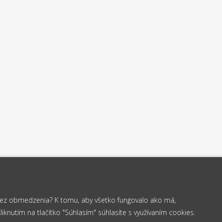
 bez obmedzenia? K tomu, aby všetko fungovalo ako má,
knutím na tlačítko "Súhlasím" súhlasíte s využívaním cookies.