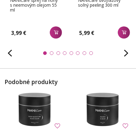
NANICare sprej na nohy
NANICare dvojfázový
s neemovým olejom 55
soľný peeling 300 ml
ml
3,99 €
5,99 €
Podobné produkty