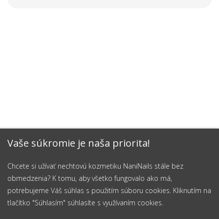
Vaše súkromie je naša priorita!
Chcete si užívať nechtovú kozmetiku NaniNails stále bez
obmedzenia? K tomu, aby všetko fungovalo ako má,
potrebujeme Váš súhlas s použitím súboru cookies. Kliknutím na
tlačítko "Súhlasím" súhlasíte s využívaním cookies.