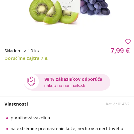
7,99 €
Skladom
> 10 ks
Doručíme zajtra 7.8.
98 % zákazníkov odporúča
nákup na naninails.sk
Vlastnosti
Kat. č.: 0142/2
parafínová vazelína
na extrémne premastenie kože, nechtov a nechtového