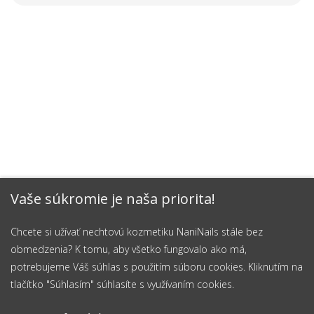
Vaše súkromie je naša priorita!
Chcete si užívať nechtovú kozmetiku NaniNails stále bez
obmedzenia? K tomu, aby všetko fungovalo ako má,
potrebujeme Váš súhlas s použitím súboru cookies. Kliknutím na
tlačítko "Súhlasím" súhlasíte s využívaním cookies.