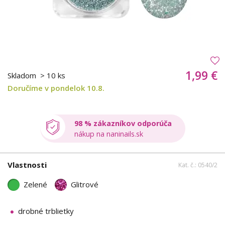
1,99 €
Skladom
> 10 ks
Doručíme v pondelok 10.8.
98 % zákazníkov odporúča
nákup na naninails.sk
Vlastnosti
Kat. č.: 0540/2
Zelené
Glitrové
drobné trblietky