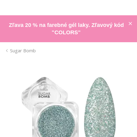
Zľava 20 % na farebné gél laky. Zľavový kód
"COLORS"
Sugar Bomb