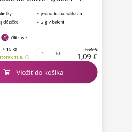
lietky
jednoduchá aplikácia
ej dózičke
2 g v balení
Glitrové
m
> 10 ks
1,59 €
ks
1,09 €
torok 11.8.
Vložiť do košíka