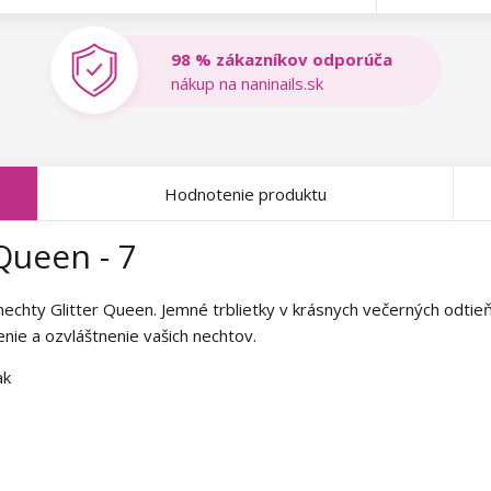
98 % zákazníkov odporúča
nákup na naninails.sk
Hodnotenie produktu
Queen - 7
echty Glitter Queen. Jemné trblietky v krásnych večerných odtieň
nie a ozvláštnenie vašich nechtov.
ak