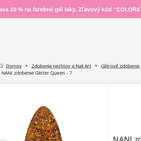
ava 20 % na farebné gél laky. Zľavový kód "COLORS
Domov
Zdobenie nechtov a Nail Art
Glitrové zdobenie
NANI zdobenie Glitter Queen - 7
NANI zd