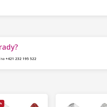
 rady?
ť na
+421 232 195 522
 %