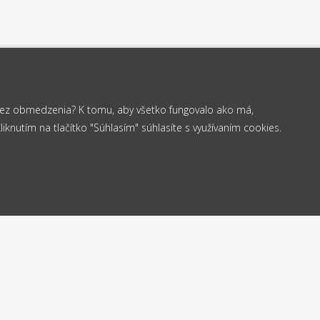
 bez obmedzenia? K tomu, aby všetko fungovalo ako má,
knutím na tlačítko "Súhlasím" súhlasíte s využívaním cookies.
od 35 €
elame
Vrá
Doprava
24h
do