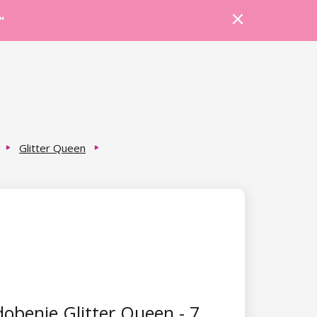
Prihlásiť sa
Košík
Poradňa
"
Glitter Queen
obenie Glitter Queen - 7