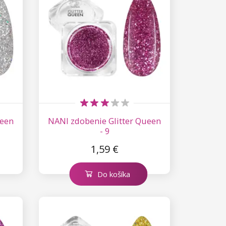
ueen
NANI zdobenie Glitter Queen
- 9
1,59 €
Do košíka