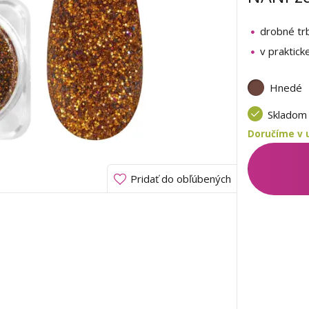
drobné trb
v praktick
Hnedé
Sklado
Doručíme v u
Pridať do obľúbených