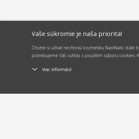
Vaše súkromie je naša priorita!
Chcete si užívať nechtovú kozmetiku NaniNails stále
potrebujeme Váš súhlas s použitím súboru cookies. Kli
Viac informácií
Poštovné
Odosi
od 2.5 €
do 