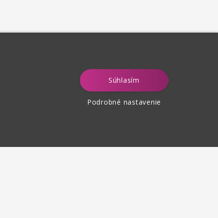
Súhlasím
Podrobné nastavenie
tenie tovaru
 30 dní