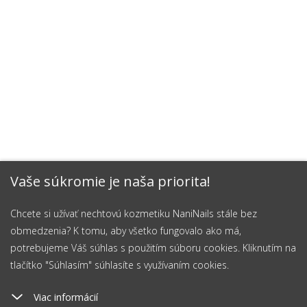
Vaše súkromie je naša priorita!
Chcete si užívať nechtovú kozmetiku NaniNails stále bez
obmedzenia? K tomu, aby všetko fungovalo ako má,
potrebujeme Váš súhlas s použitím súboru cookies. Kliknutím na
tlačítko "Súhlasím" súhlasíte s využívaním cookies.
Viac informácií