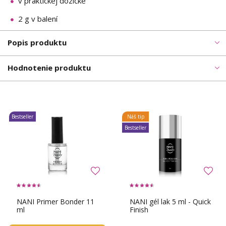
v praktickej dózičke
2 g v balení
Popis produktu
Hodnotenie produktu
Bestseller
Náš tip
Bestseller
NANI Primer Bonder 11
NANI gél lak 5 ml - Quick
ml
Finish