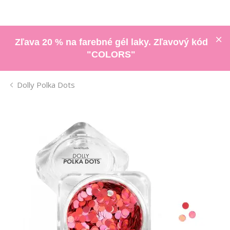
Zľava 20 % na farebné gél laky. Zľavový kód
"COLORS"
Dolly Polka Dots