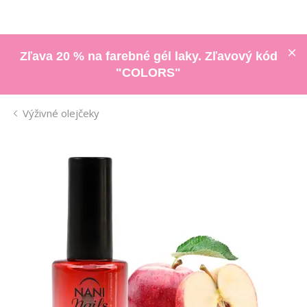
Zľava 20 % na farebné gél laky. Zľavový kód
"COLORS"
Výživné olejčeky