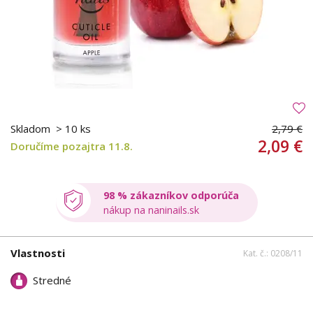
Skladom
> 10 ks
2,79 €
2,09 €
Doručíme pozajtra 11.8.
98 % zákazníkov odporúča
nákup na naninails.sk
Vlastnosti
Kat. č.: 0208/11
Stredné