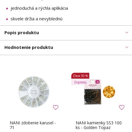
jednoduchá a rýchla aplikácia
skvele držia a nevyblednú
Popis produktu
Hodnotenie produktu
Zľava
30 %
Dopredaj
NANI zdobenie karusel -
NANI kamienky SS3 100
71
ks - Golden Topaz