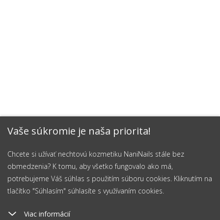
Vaše súkromie je naša priorita!
Chcete si užívať nechtovú kozmetiku NaniNails stále bez
obmedzenia? K tomu, aby všetko fungovalo ako má,
potrebujeme Váš súhlas s použitím súboru cookies. Kliknutím na
tlačítko "Súhlasím" súhlasíte s využívaním cookies.
Viac informácií