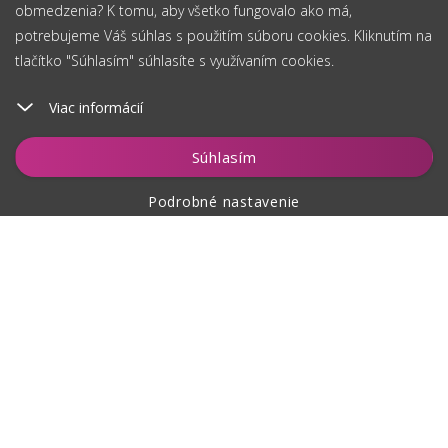
obmedzenia? K tomu, aby všetko fungovalo ako má,
potrebujeme Váš súhlas s použitím súboru cookies. Kliknutím na
tlačítko "Súhlasím" súhlasíte s využívaním cookies.
Viac informácií
Vložiť do košíka
Súhlasím
Podrobné nastavenie