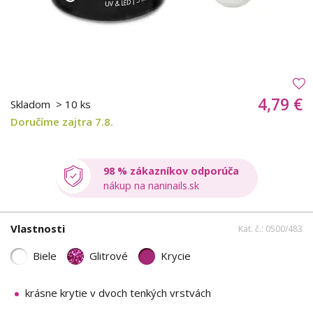
4,79 €
Skladom
> 10 ks
Doručíme zajtra 7.8.
98 % zákazníkov odporúča
nákup na naninails.sk
Vlastnosti
Kat. č.: 0500/483
Biele
Glitrové
Krycie
krásne krytie v dvoch tenkých vrstvách