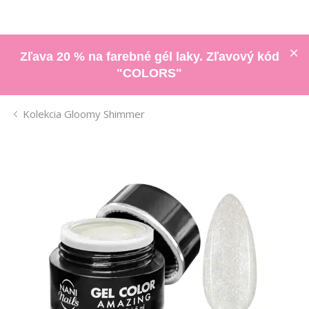
Zľava 20 % na farebné gél laky. Zľavový kód
"COLORS"
Kolekcia Gloomy Shimmer