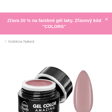
Zľava 20 % na farebné gél laky. Zľavový kód
"COLORS"
Kolekcia Naked