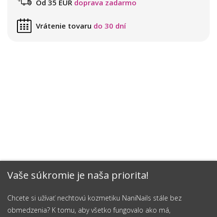
Od 35 EUR
doprava zadarmo
Vrátenie tovaru
do 30 dní
Vaše súkromie je naša priorita!
Chcete si užívať nechtovú kozmetiku NaniNails stále bez
obmedzenia? K tomu, aby všetko fungovalo ako má,