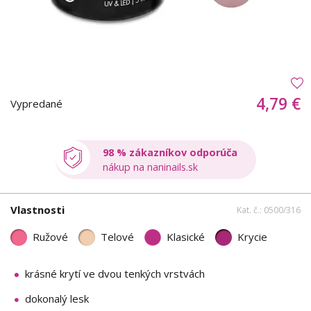
4,79 €
Vypredané
98 % zákazníkov odporúča
nákup na naninails.sk
Vlastnosti
Kat. č.: 0500/316
Ružové
Telové
Klasické
Krycie
krásné krytí ve dvou tenkých vrstvách
dokonalý lesk