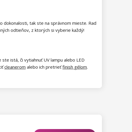
 po dokonalosti, tak ste na správnom mieste. Rad
bných odtieňov, z ktorých si vyberie každý!
ste istá, či vytiahnuť UV lampu alebo LED
tiť
cleanerom
alebo ich pretrieť
finish gélom
.