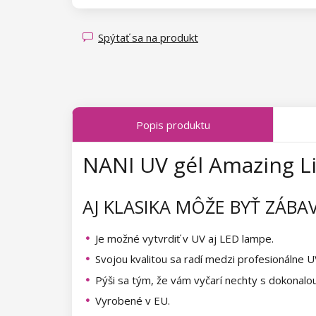
Magnety pre Cat Eye efekt
Kolekcia Spring Glow
Kolekcia Dark Mind
Kolekcia Bare Harmony
Kolekcia Luminous Legends
Kolekcia Transparent Sparkle
Kolekcia Candy Land
Biele UV gély na francúzsku
Spýtať sa na produkt
manikúru
Kolekcia Fallen Leaves
Kolekcia Sea Tide
Zdobiace UV gély
Kolekcia Midnight Queen
Kolekcia Poolside Party
Finish UV gély
Popis produktu
Kolekcia Tropical Fiesta
Kolekcia Just Romance
Modelovacie UV gély
NANI UV gél Amazing Li
Kolekcia Charm Lady
Kolekcia Sea World
AI Builder Gel
Krycie Cover UV gély
Kolekcia Pearl Glaze
Kolekcia Shake It Up
AJ KLASIKA MÔŽE BYŤ ZÁBA
Champion Line
Podkladové UV gély
Kolekcia Shiny Star
Kolekcia West Coast
Perfect Line
Je možné vytvrdiť v UV aj LED lampe.
Akrylový systém
Kolekcia Wild West
Kolekcia Autumn Kiss
Svojou kvalitou sa radí medzi profesionálne U
Akrygél
Classic Line
Polyakryly
Pýši sa tým, že vám vyčarí nechty s dokonalo
Kolekcia Summer Daze
Kolekcia Forest Dream
Vyrobené v EU.
Akrylový púder
Polyakryly
Fiber Gel
Polygély