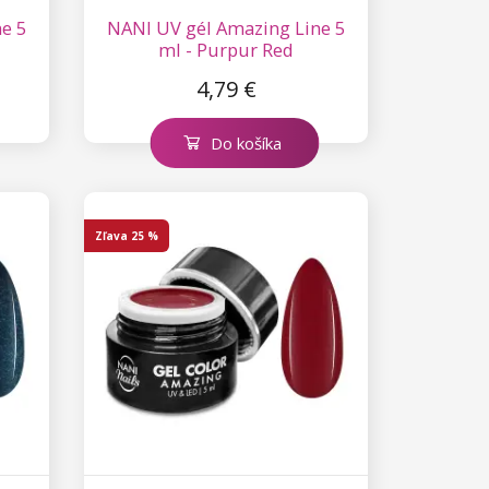
e 5
NANI UV gél Amazing Line 5
ml - Purpur Red
4,79 €
Do košíka
Zľava
25 %