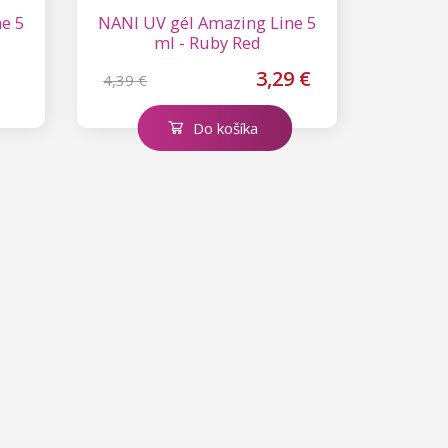
e 5
NANI UV gél Amazing Line 5
ml - Ruby Red
3,29 €
4,39 €
Do košíka