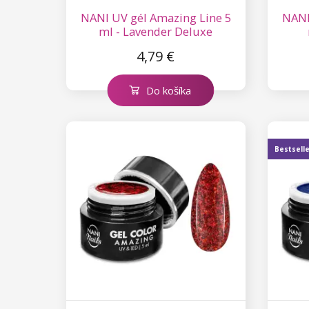
Flexy
Chromatic Flakes
Neon Dust
Removery
Starostlivosť o riasy a obočie
Pinzety
Karusely a sady zdobenia
Toaletne vody
Kolekcia Princess
Zdobiace doštičky
NANI UV gél Amazing Line 5
NANI
ml - Lavender Deluxe
L-Shape
Chromatic Beetle
Shimmering Rainbow
Sady na predlžovanie rias
Oxidanty
Kamienky
Balzamy na pery
4,79 €
Nalepovacie riasy
Metallic Elegance
Sugar Bomb
Šampóny
Odmasťovače a removery
Samolepky na nechty
Do košíka
Príslušenstvo pre leštiace
Unicorn's Mane
2D samolepky
Príslušenstvo na predlžovanie
Gelové farby na riasy a obočie
Vodolepky
pigmenty
rias
Diamond Flakes
3D samolepky
Príslušenstvo na riasy
Zdobiace fólie a pásky
Bestsell
Neon Dots
Samolepiace pásky
Ostatné zdobenie
Dolly Polka Dots
Zdobiace fólie
Circus
Aluminium Flakes
Star Flakes