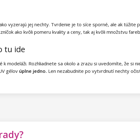
ko vyzerajú jej nechty. Tvrdenie je to síce sporné, ale ak túžite
zníčok ako kvôli pomeru kvality a ceny, tak aj kvôli množstvu fare
o tu ide
modeláži. Rozhliadnete sa okolo a zrazu si uvedomíte, že si nie 
 UV gélov
úplne jedno.
Len nezabudnite po vytvrdnutí nechty očis
 rady?