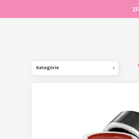
Zľ
Kategórie
Odporúčame
Kolekcia by Nikol Leitgeb
Gél laky
Base/Finish gél laky
Laky na nechty
Base gél laky
Farebné gél laky
Farebné laky
UV gély