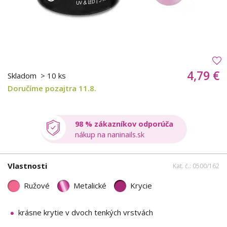
4,79 €
Skladom
> 10 ks
Doručíme pozajtra 11.8.
98 % zákazníkov odporúča
nákup na naninails.sk
Vlastnosti
Kat. č.: 0500/162
Ružové
Metalické
Krycie
krásne krytie v dvoch tenkých vrstvách