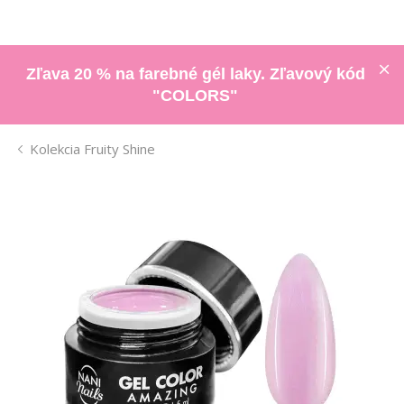
Zľava 20 % na farebné gél laky. Zľavový kód
"COLORS"
Kolekcia Fruity Shine