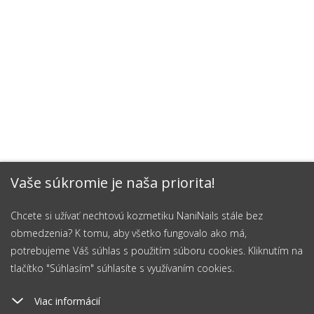
Vaše súkromie je naša priorita!
Chcete si užívať nechtovú kozmetiku NaniNails stále bez
obmedzenia? K tomu, aby všetko fungovalo ako má,
potrebujeme Váš súhlas s použitím súboru cookies. Kliknutím na
tlačítko "Súhlasím" súhlasíte s využívaním cookies.
Viac informácií