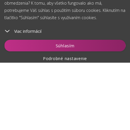
obmedzenia? K tomu, aby všetko fungovalo ako má,
potrebujeme Váš súhlas s použitím súboru cookies. Kliknutím na
tlačítko "Súhlasím" súhlasíte s využívaním cookies.
Viac informácií
Vložiť do košíka
Súhlasím
Podrobné nastavenie