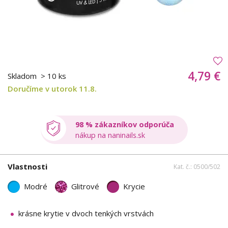
4,79 €
Skladom
> 10 ks
Doručíme v utorok 11.8.
98 % zákazníkov odporúča
nákup na naninails.sk
Vlastnosti
Kat. č.: 0500/502
Modré
Glitrové
Krycie
krásne krytie v dvoch tenkých vrstvách