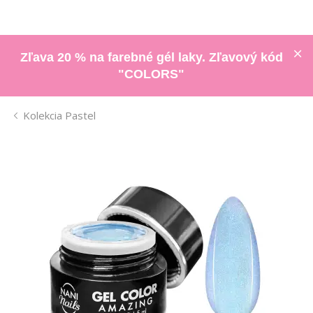
Zľava 20 % na farebné gél laky. Zľavový kód
"COLORS"
Kolekcia Pastel