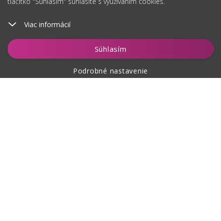
tlačítko "Súhlasím" súhlasíte s využívaním cookies.
Viac informácií
Hlídat
Súhlasím
Podrobné nastavenie