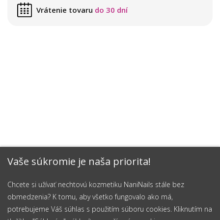
Vrátenie tovaru
do 30 dní
Vaše súkromie je naša priorita!
Chcete si užívať nechtovú kozmetiku NaniNails stále bez
obmedzenia? K tomu, aby všetko fungovalo ako má,
potrebujeme Váš súhlas s použitím súboru cookies. Kliknutím na