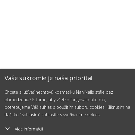
Vaše súkromie je naša priorita!
Chcete si užívať nechtovú kozmetiku NaniNails stále bez
obmedzenia? K tomu, aby všetko fungovalo ako má,
potrebujeme Váš súhlas s použitím súboru cookies. Kliknutím na
tlačítko "Súhlasím" súhlasíte s využívaním cookies.
Viac informácií