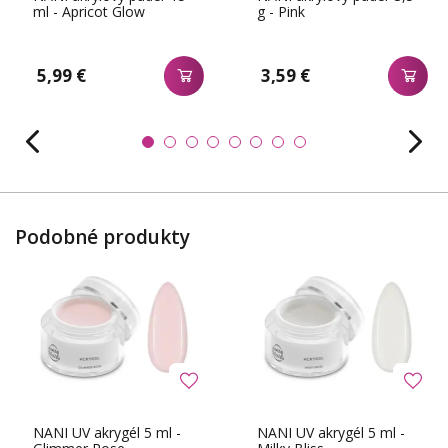
ml - Apricot Glow
g - Pink
5,99 €
3,59 €
Podobné produkty
NANI UV akrygél 5 ml -
NANI UV akrygél 5 ml -