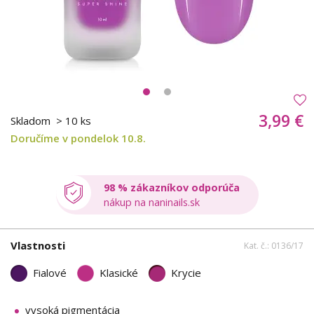
3,99 €
Skladom
> 10 ks
Doručíme v pondelok 10.8.
98 % zákazníkov odporúča
nákup na naninails.sk
Vlastnosti
Kat. č.: 0136/17
Fialové
Klasické
Krycie
vysoká pigmentácia