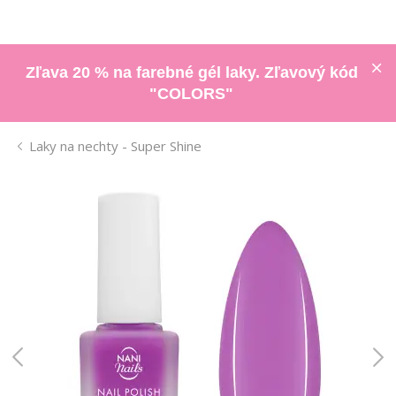
Zľava 20 % na farebné gél laky. Zľavový kód
"COLORS"
Laky na nechty - Super Shine