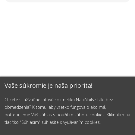
Vaše súkromie je naša priorita!
Chcete si užívať nechtovú kozmetiku NaniNails stále bez
obmedzenia? K tomu, aby všetko fungovalo ako má,
potrebujeme Váš súhlas s použitím súboru cookies. Kliknutím na
tlačítko "Súhlasím" súhlasíte s využívaním cookies.