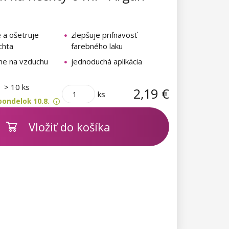
 a ošetruje
zlepšuje priľnavosť
chta
farebného laku
hne na vzduchu
jednoduchá aplikácia
m
> 10 ks
2,19 €
ks
pondelok 10.8.
Vložiť do košíka