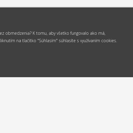
 bez obmedzenia? K tomu, aby všetko fungovalo ako má,
knutím na tlačítko "Súhlasím" súhlasíte s využívaním cookies.
od 35 €
elame
Vrá
Doprava
24h
do
zadarmo