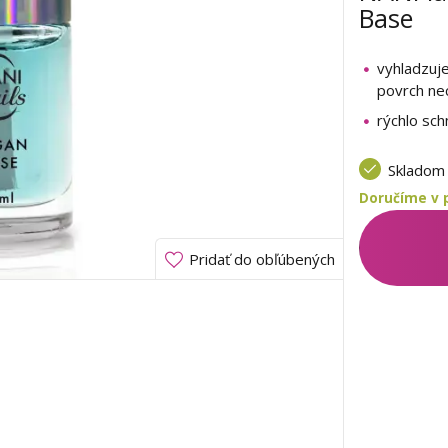
Base
vyhladzuje
povrch ne
rýchlo sc
Sklado
Doručíme v 
Pridať do obľúbených