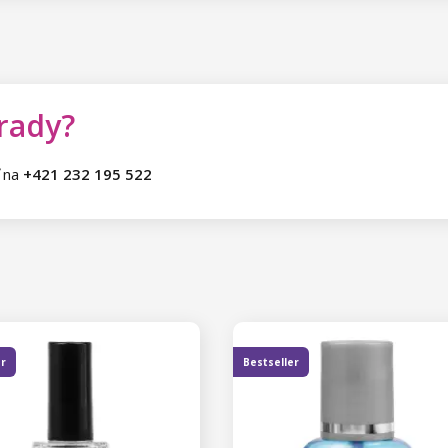
 rady?
ť na
+421 232 195 522
er
Bestseller