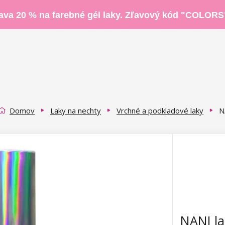
ava 20 % na farebné gél laky. Zľavový kód "COLORS
Domov
Laky na nechty
Vrchné a podkladové laky
N
NANI la