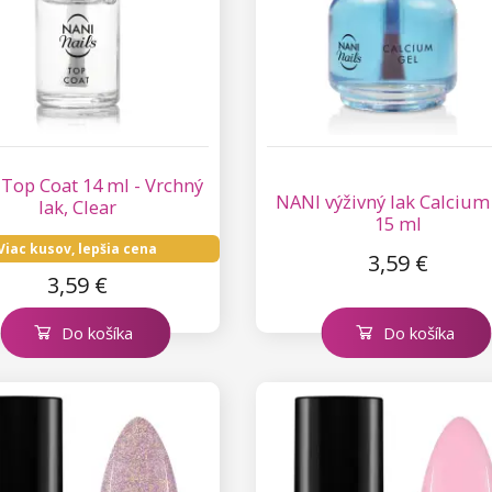
Top Coat 14 ml - Vrchný
NANI výživný lak Calcium
lak, Clear
15 ml
Viac kusov, lepšia cena
3,59 €
3,59 €
Do košíka
Do košíka