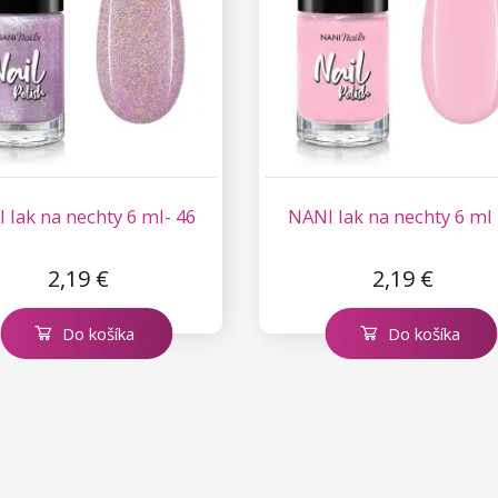
 lak na nechty 6 ml- 46
NANI lak na nechty 6 ml 
2,19 €
2,19 €
Do košíka
Do košíka