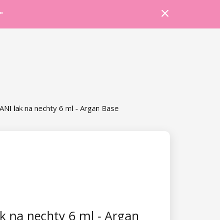
Prihlásiť sa
Košík
Poradňa
"
ANI lak na nechty 6 ml - Argan Base
k na nechty 6 ml - Argan