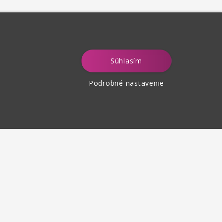
Súhlasím
Podrobné nastavenie
tenie tovaru
 30 dní