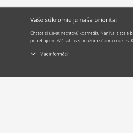
Vaše súkromie je naša priorita!
Chcete si užívať nechtovú kozmetiku NaniNails stále
potrebujeme Váš súhlas s použitím súboru cookies. Kli
Viac informácií
Poštovné
Odosi
od 2.5 €
do 