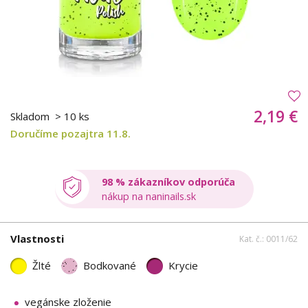
2,19 €
Skladom
> 10 ks
Doručíme pozajtra 11.8.
98 % zákazníkov odporúča
nákup na naninails.sk
Vlastnosti
Kat. č.: 0011/62
Žlté
Bodkované
Krycie
vegánske zloženie