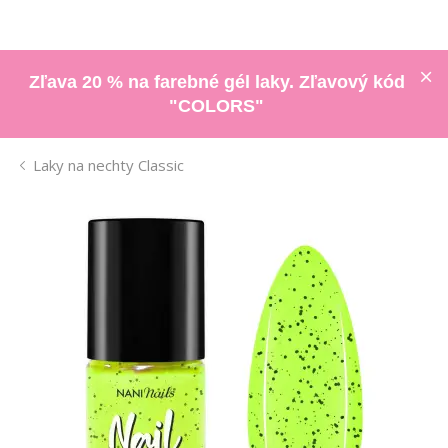
Zľava 20 % na farebné gél laky. Zľavový kód
"COLORS"
Laky na nechty Classic