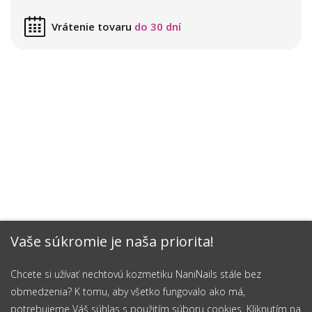
Vrátenie tovaru
do 30 dní
Vaše súkromie je naša priorita!
Chcete si užívať nechtovú kozmetiku NaniNails stále bez
obmedzenia? K tomu, aby všetko fungovalo ako má,
potrebujeme Váš súhlas s použitím súboru cookies. Kliknutím na