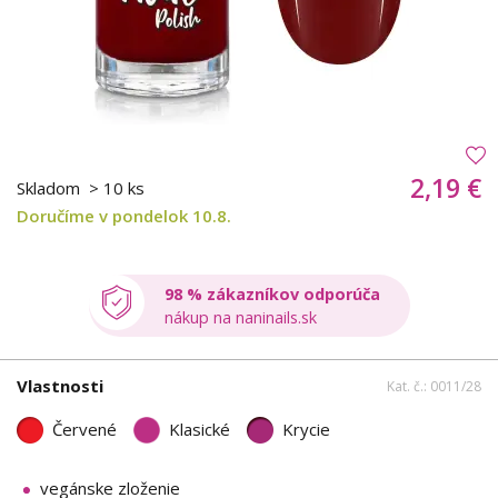
2,19 €
Skladom
> 10 ks
Doručíme v pondelok 10.8.
98 % zákazníkov odporúča
nákup na naninails.sk
Vlastnosti
Kat. č.: 0011/28
Červené
Klasické
Krycie
vegánske zloženie