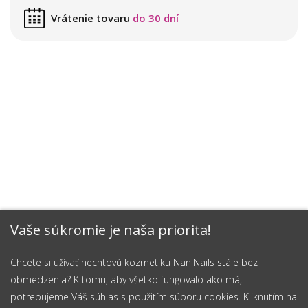
Vrátenie tovaru
do 30 dní
Vaše súkromie je naša priorita!
Chcete si užívať nechtovú kozmetiku NaniNails stále bez
obmedzenia? K tomu, aby všetko fungovalo ako má,
potrebujeme Váš súhlas s použitím súboru cookies. Kliknutím na