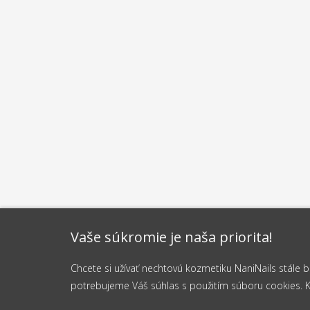
Vaše súkromie je naša priorita!
Chcete si užívať nechtovú kozmetiku NaniNails stále
potrebujeme Váš súhlas s použitím súboru cookies. Kli