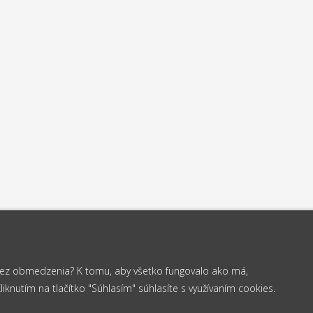
 bez obmedzenia? K tomu, aby všetko fungovalo ako má,
knutím na tlačítko "Súhlasím" súhlasíte s využívaním cookies.