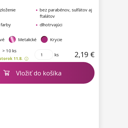
zloženie
bez parabénov, sulfátov aj
ftalátov
 farby
dlhotrvajúci
vé
Metalické
Krycie
m
> 10 ks
2,19 €
ks
torok 11.8.
Vložiť do košíka