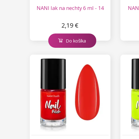
Kolekcia Princess
NANI lak na nechty 6 ml - 14
NANI
2,19 €
Do košíka