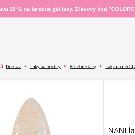
ava 20 % na farebné gél laky. Zľavový kód "COLORS
Domov
Laky na nechty
Farebné laky
Laky na nechty
NANI la