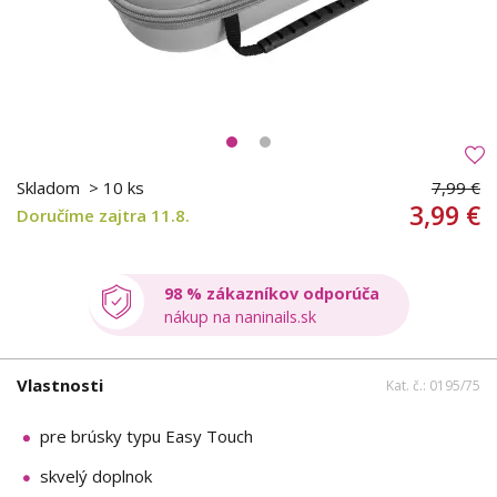
Skladom
> 10 ks
7,99 €
3,99 €
Doručíme zajtra 11.8.
98 % zákazníkov odporúča
nákup na naninails.sk
Vlastnosti
Kat. č.: 0195/75
pre brúsky typu Easy Touch
skvelý doplnok