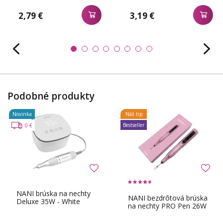
2,79 €
3,19 €
Podobné produkty
Novinka
Náš tip
Bestseller
0 €
NANI brúska na nechty
NANI bezdrôtová brúska
Deluxe 35W - White
na nechty PRO Pen 26W