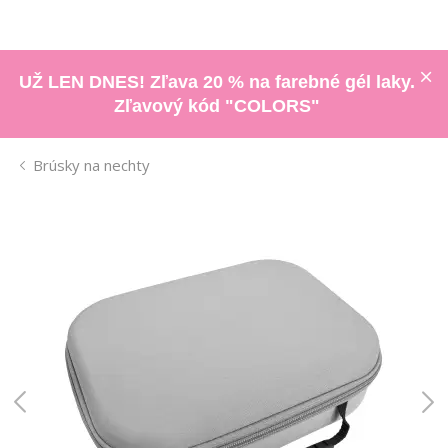
UŽ LEN DNES! Zľava 20 % na farebné gél laky.
Zľavový kód "COLORS"
Brúsky na nechty