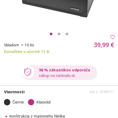
39,99 €
Skladom
> 10 ks
Doručíme v utorok 11.8.
98 % zákazníkov odporúča
nákup na naninails.sk
Vlastnosti
Kat. č.: 0196/111
Čierne
Klasické
konštrukcia z masívneho hliníka