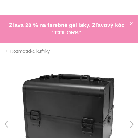
Zľava 20 % na farebné gél laky. Zľavový kód
"COLORS"
Kozmetické kufríky