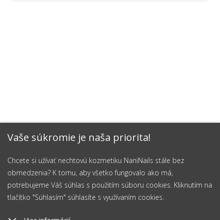
Vaše súkromie je naša priorita!
Chcete si užívať nechtovú kozmetiku NaniNails stále bez
obmedzenia? K tomu, aby všetko fungovalo ako má,
potrebujeme Váš súhlas s použitím súboru cookies. Kliknutím na
tlačítko "Súhlasím" súhlasíte s využívaním cookies.