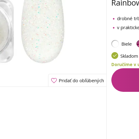
Rainbow
drobné trb
v praktick
Biele
Sklado
Doručíme v u
Pridať do obľúbených