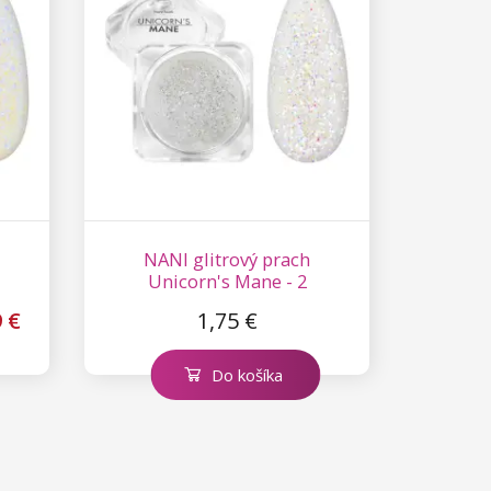
NANI glitrový prach
Unicorn's Mane - 2
9 €
1,75 €
Do košíka