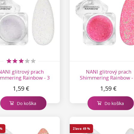
NANI glitrový prach
NANI glitrový prach
immering Rainbow - 3
Shimmering Rainbow -
1,59 €
1,59 €
Do košíka
Do košíka
 %
Zľava
49 %