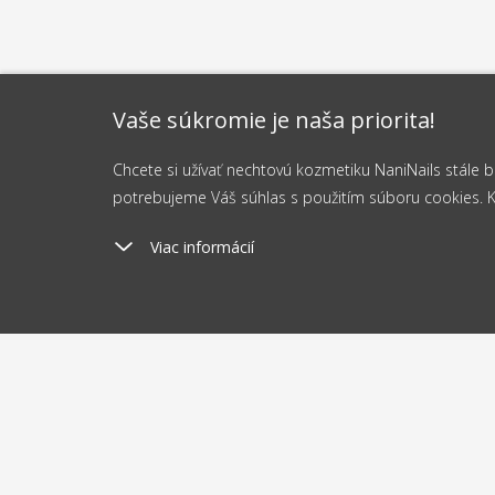
Vaše súkromie je naša priorita!
Chcete si užívať nechtovú kozmetiku NaniNails stále
potrebujeme Váš súhlas s použitím súboru cookies. Kli
Viac informácií
Poštovné
Odosi
od 2.5 €
do 