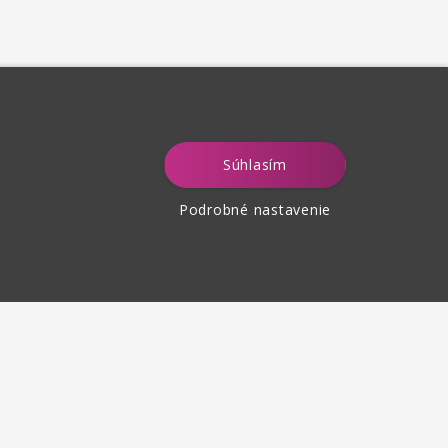
Súhlasím
Podrobné nastavenie
tenie tovaru
 30 dní