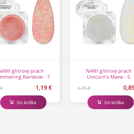
NANI glitrový prach
NANI glitrový prach
immering Rainbow - 7
Unicorn's Mane - 5
1,19 €
0,8
 €
1,75 €
Do košíka
Do košíka