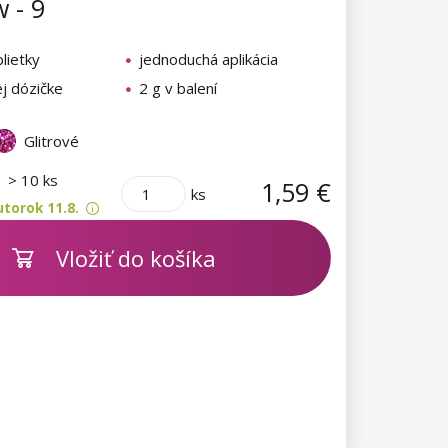
 - 9
lietky
jednoduchá aplikácia
ej dózičke
2 g v balení
Glitrové
m
> 10 ks
1,59 €
ks
torok 11.8.
Vložiť do košíka