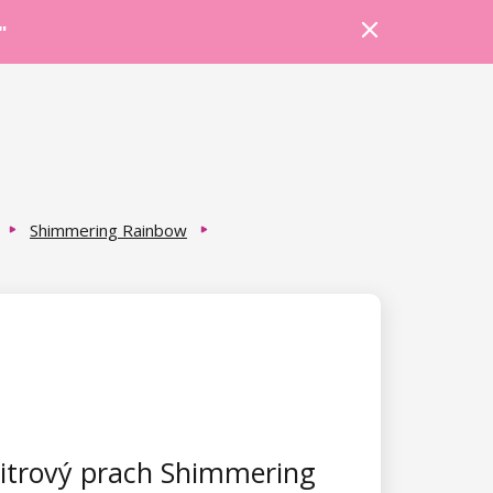
Prihlásiť sa
Košík
Poradňa
"
Shimmering Rainbow
itrový prach Shimmering