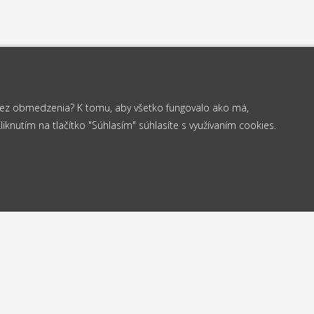
 bez obmedzenia? K tomu, aby všetko fungovalo ako má,
knutím na tlačítko "Súhlasím" súhlasíte s využívaním cookies.
od 35 €
elame
Vrá
Doprava
24h
do