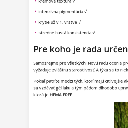
krémová textúra √
Kolekcia Princess
pigmenty
rias
Diamond Flakes
3D samolepky
Príslušenstvo na riasy
Zdobiace fólie a pásky
intenzívna pigmentácia √
krytie už v 1. vrstve √
Neon Dots
Samolepiace pásky
Ostatné zdobenie
stredne hustá konzistencia √
Dolly Polka Dots
Zdobiace fólie
Pre koho je rada urče
Circus
Aluminium Flakes
Samozrejme pre
všetkých
! Novú radu ocenia pre
Star Flakes
vyžaduje zvláštnu starostlivosť. A týka sa to niel
Pokiaľ patríte medzi tých, ktorí majú citlivejšie
sa vzdávať gél laku a tým pádom dlhodobo uprav
ktorá je
HEMA FREE
.