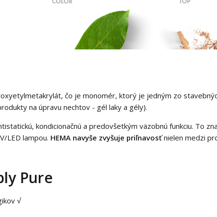
xyetylmetakrylát, čo je monomér, ktorý je jedným zo stavebnýc
rodukty na úpravu nechtov - gél laky a gély).
istatickú, kondicionačnú a predovšetkým väzobnú funkciu. To zn
 UV/LED lampou.
HEMA navyše zvyšuje priľnavosť
nielen medzi pr
ply Pure
gikov √