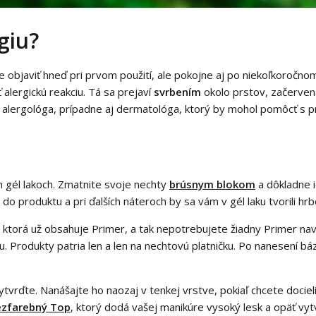
giu?
objaviť hneď pri prvom použití, ale pokojne aj po niekoľkoročnom
 alergickú reakciu. Tá sa prejaví
svrbením
okolo prstov, začerve
ho alergológa, prípadne aj dermatológa, ktorý by mohol pomôcť s p
h gél lakoch. Zmatnite svoje nechty
brúsnym blokom
a dôkladne i
o produktu a pri ďalších náteroch by sa vám v gél laku tvorili hrb
, ktorá už obsahuje Primer, a tak nepotrebujete žiadny Primer na
u. Produkty patria len a len na nechtovú platničku. Po nanesení b
tvrďte. Nanášajte ho naozaj v tenkej vrstve, pokiaľ chcete docieliť
ezfarebný Top
, ktorý dodá vašej manikúre vysoký lesk a opäť vyt