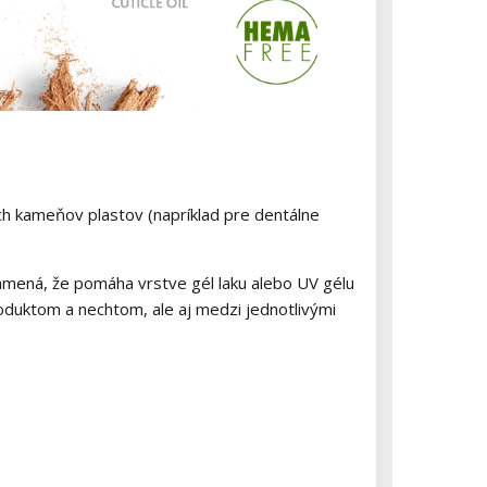
h kameňov plastov (napríklad pre dentálne
amená, že pomáha vrstve gél laku alebo UV gélu
oduktom a nechtom, ale aj medzi jednotlivými