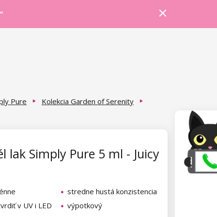
Prihlásiť sa
Košík
Poradňa
"
ply Pure
Kolekcia Garden of Serenity
l lak Simply Pure 5 ml - Juicy
génne
stredne hustá konzistencia
vrdiť v UV i LED
výpotkový