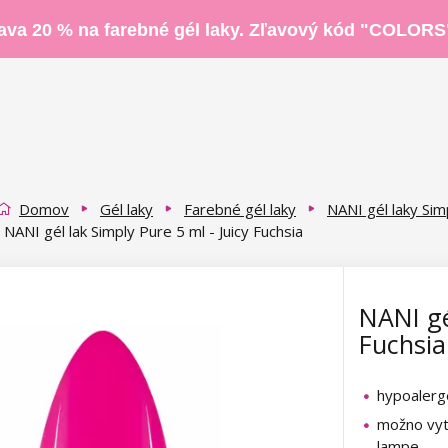
ava 20 % na farebné gél laky. Zľavový kód "COLORS
Domov
Gél laky
Farebné gél laky
NANI gél laky Sim
NANI gél lak Simply Pure 5 ml - Juicy Fuchsia
NANI gé
Fuchsia
hypoaler
možno vyt
lampe