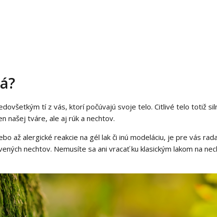
ná?
dovšetkým tí z vás, ktorí počúvajú svoje telo. Citlivé telo totiž s
en našej tváre, ale aj rúk a nechtov.
 alebo až alergické reakcie na gél lak či inú modeláciu, je pre vás
ených nechtov. Nemusíte sa ani vracať ku klasickým lakom na nec