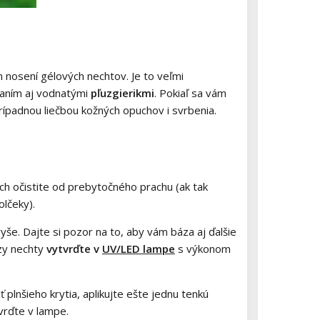
 nosení gélových nechtov. Je to veľmi
naním aj vodnatými
pľuzgierikmi
. Pokiaľ sa vám
rípadnou liečbou kožných opuchov i svrbenia.
ch očistite od prebytočného prachu (ak tak
olčeky).
vyše.
Dajte si pozor na to, aby vám báza aj ďalšie
ázy nechty
vytvrďte v
UV/LED lampe
s výkonom
 plnšieho krytia, aplikujte ešte jednu tenkú
vrďte v lampe.