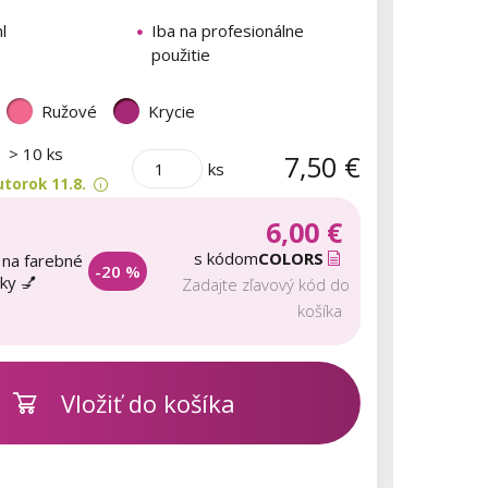
l
Iba na profesionálne
použitie
Ružové
Krycie
m
> 10 ks
7,50 €
ks
torok 11.8.
6,00 €
s kódom
COLORS
 na farebné
-20 %
aky 💅
Zadajte zľavový kód do
košíka
Vložiť do košíka