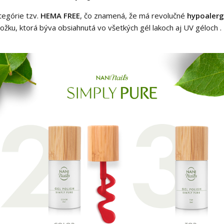
ategórie tzv.
HEMA FREE
, čo znamená, že má revolučné
hypoalerg
žku, ktorá býva obsiahnutá vo všetkých gél lakoch aj UV géloch . 