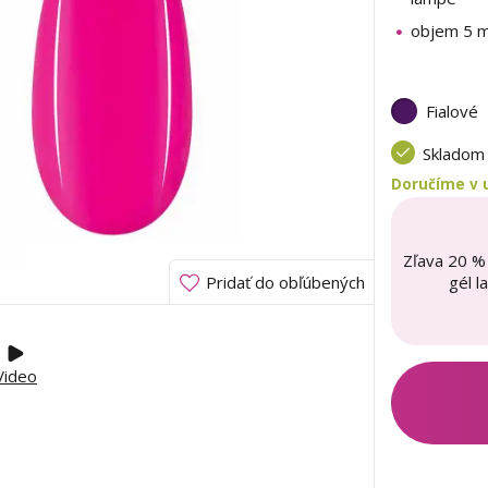
objem 5 m
Fialové
Sklado
Doručíme v u
Zľava 20 %
gél l
Pridať do obľúbených
Video