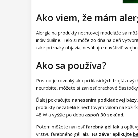
Ako viem, že mám aler
Alergia na produkty nechtovej modeláže sa môže 
individuálne. Telo si môže zo dňa na deň vytvoriť
také príznaky objavia, neváhajte navštíviť svoj
Ako sa používa?
Postup je rovnaký ako pri klasických trojfázovýc
neurobíte, môžete si zaniesť prachové čiastočky d
Ďalej pokračujte
nanesením
podkladovej bázy
produkty nezatiekli k nechtovým valom na kožičk
48 W a vyššie po dobu
aspoň 30 sekúnd
.
Potom môžete naniesť
farebný gél lak
a opäť vy
vrstvu farebného gél laku. Na
záver aplikujte
b