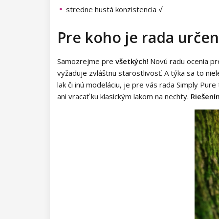
Kolekcia Princess
pigmenty
rias
stredne hustá konzistencia √
Diamond Flakes
3D samolepky
Príslušenstvo na riasy
Zdobiace fólie a pásky
Pre koho je rada urče
Neon Dots
Samolepiace pásky
Ostatné zdobenie
Samozrejme pre
všetkých
! Novú radu ocenia pre
Dolly Polka Dots
Zdobiace fólie
vyžaduje zvláštnu starostlivosť. A týka sa to niele
lak či inú modeláciu, je pre vás rada Simply P
Circus
Aluminium Flakes
ani vracať ku klasickým lakom na nechty.
Riešení
Star Flakes