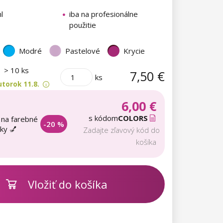
l
iba na profesionálne
použitie
Modré
Pastelové
Krycie
m
> 10 ks
7,50 €
ks
torok 11.8.
6,00 €
s kódom
COLORS
 na farebné
-20 %
aky 💅
Zadajte zľavový kód do
košíka
Vložiť do košíka