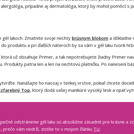
ho alergológa, prípadne aj dermatológa, ktorý by mohol pomôcť s p
h gél lakoch. Zmatnite svoje nechty
brúsnym blokom
a dôkladne i
o produktu a pri ďalších náteroch by sa vám v gél laku tvorili hrb
, ktorá už obsahuje Primer, a tak nepotrebujete žiadny Primer na
u. Produkty patria len a len na nechtovú platničku. Po nanesení b
tvrďte. Nanášajte ho naozaj v tenkej vrstve, pokiaľ chcete docieliť
ezfarebný Top
, ktorý dodá vašej manikúre vysoký lesk a opäť vyt
zpečné odstránenie gél laku sú absolútne zásadné pre krásne a zdr
e, prečo vám nedrží, zistíte to v mojom článku
TU
.