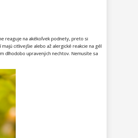
ilne reaguje na akékoľvek podnety, preto si
 majú citlivejšie alebo až alergické reakcie na gél
ádom dlhodobo upravených nechtov. Nemusíte sa