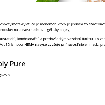
xyetylmetakrylát, čo je monomér, ktorý je jedným zo stavebnýc
rodukty na úpravu nechtov - gél laky a gély).
istatickú, kondicionačnú a predovšetkým väzobnú funkciu. To zn
 UV/LED lampou.
HEMA navyše zvyšuje priľnavosť
nielen medzi pr
ply Pure
gikov √