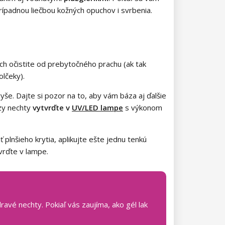
rípadnou liečbou kožných opuchov i svrbenia.
ch očistite od prebytočného prachu (ak tak
olčeky).
vyše.
Dajte si pozor na to, aby vám báza aj ďalšie
ázy nechty
vytvrďte v
UV/LED lampe
s výkonom
 plnšieho krytia, aplikujte ešte jednu tenkú
vrďte v lampe.
avé nechty. Pokiaľ vás zaujíma, ako gél lak