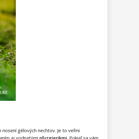
 nosení gélových nechtov. Je to veľmi
naním aj vodnatými
pľuzgierikmi
. Pokiaľ sa vám