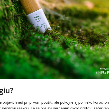
giu?
objaviť hneď pri prvom použití, ale pokojne aj po niekoľkoročnom
 alergickú reakciu. Tá sa prejaví
svrbením
okolo prstov, začerve