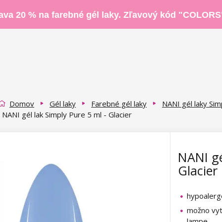
ava 20 % na farebné gél laky. Zľavový kód "COLORS
Domov
Gél laky
Farebné gél laky
NANI gél laky Sim
NANI gél lak Simply Pure 5 ml - Glacier
NANI gé
Glacier
hypoaler
možno vyt
lampe