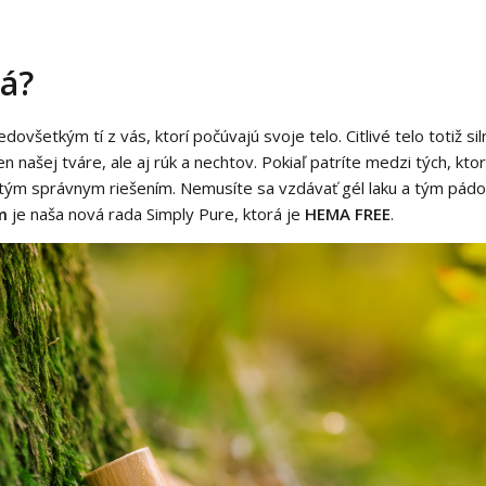
ná?
dovšetkým tí z vás, ktorí počúvajú svoje telo. Citlivé telo totiž s
n našej tváre, ale aj rúk a nechtov. Pokiaľ patríte medzi tých, ktorí
ure tým správnym riešením. Nemusíte sa vzdávať gél laku a tým p
m
je naša nová rada Simply Pure, ktorá je
HEMA FREE
.