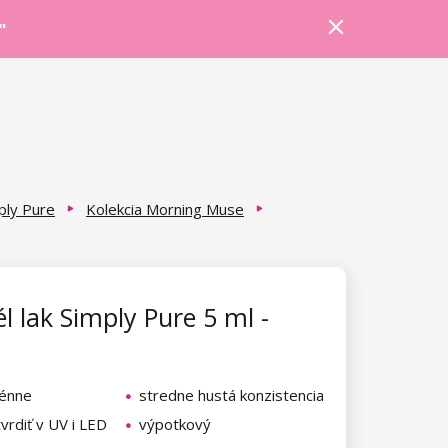
Prihlásiť sa
Košík
Poradňa
"
ply Pure
Kolekcia Morning Muse
l lak Simply Pure 5 ml -
génne
stredne hustá konzistencia
vrdiť v UV i LED
výpotkový