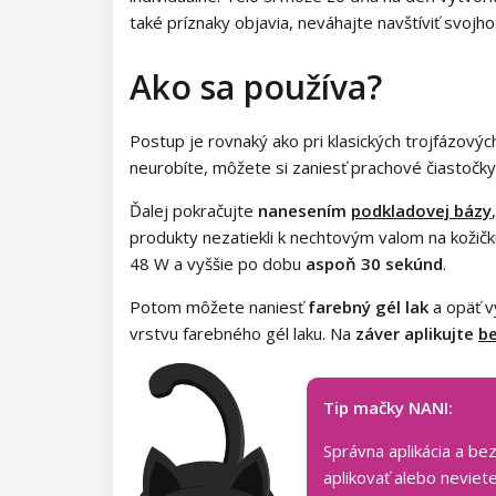
také príznaky objavia, neváhajte navštíviť svoj
Ako sa používa?
Postup je rovnaký ako pri klasických trojfázovýc
neurobíte, môžete si zaniesť prachové čiastočky d
Ďalej pokračujte
nanesením
podkladovej bázy
produkty nezatiekli k nechtovým valom na kožičk
48 W a vyššie po dobu
aspoň 30 sekúnd
.
Potom môžete naniesť
farebný gél lak
a opäť vy
vrstvu farebného gél laku. Na
záver aplikujte
b
Tip mačky NANI:
Správna aplikácia a be
aplikovať alebo neviet