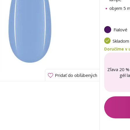
objem 5 m
Fialové
Sklado
Doručíme v u
Zľava 20 %
gél l
Pridať do obľúbených