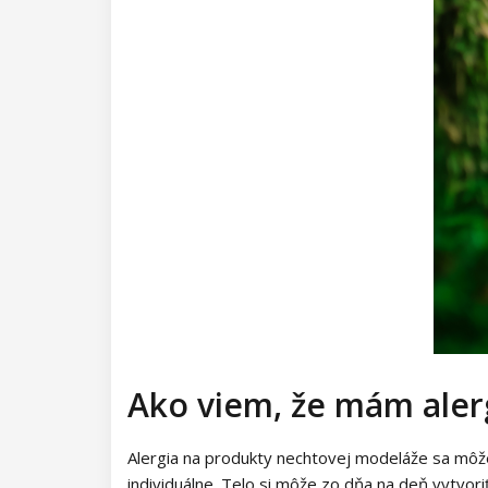
Ako viem, že mám aler
Alergia na produkty nechtovej modeláže sa môže 
individuálne. Telo si môže zo dňa na deň vytvoriť