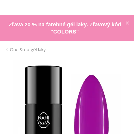
Zľava 20 % na farebné gél laky. Zľavový kód
"COLORS"
One Step gél laky