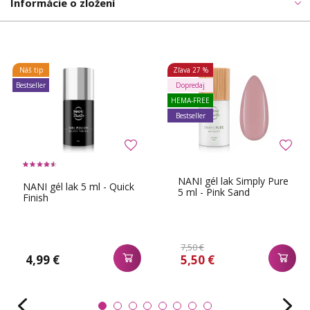
Informácie o zložení
Náš tip
Zľava
27 %
Bestseller
Dopredaj
HEMA-FREE
Bestseller
NANI gél lak Simply Pure
NANI gél lak 5 ml - Quick
5 ml - Pink Sand
Finish
7,50 €
4,99 €
5,50 €