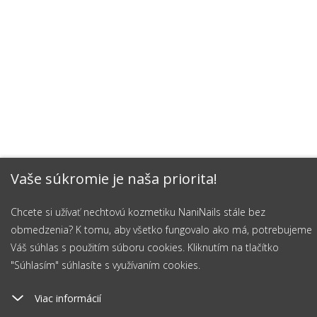
Vaše súkromie je naša priorita!
Chcete si užívať nechtovú kozmetiku NaniNails stále bez
obmedzenia? K tomu, aby všetko fungovalo ako má, potrebujeme
Váš súhlas s použitím súboru cookies. Kliknutím na tlačítko
"Súhlasím" súhlasíte s využívaním cookies.
Viac informácií