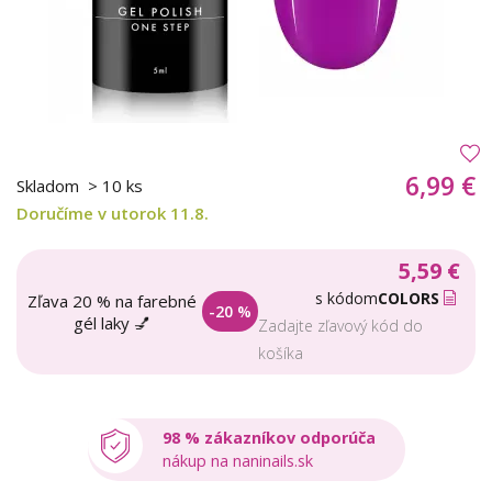
6,99 €
Skladom
> 10 ks
Doručíme v utorok 11.8.
5,59 €
s kódom
COLORS
Zľava 20 % na farebné
-20 %
gél laky 💅
Zadajte zľavový kód do
košíka
98 % zákazníkov odporúča
nákup na naninails.sk