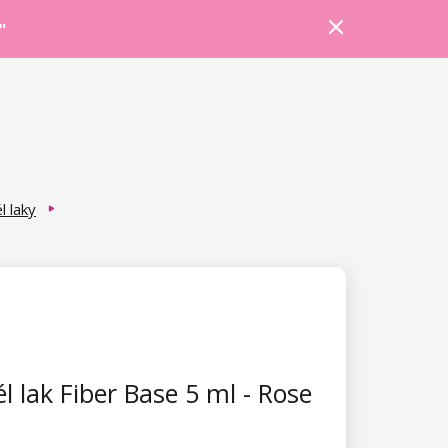
Prihlásiť sa
Košík
Poradňa
"
l laky
l lak Fiber Base 5 ml - Rose