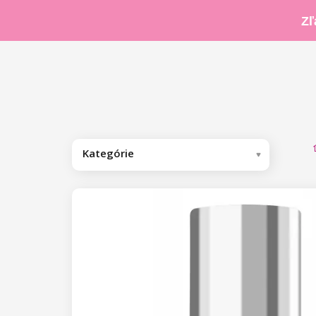
Zľ
Kategórie
Odporúčame
Kolekcia by Nikol Leitgeb
Gél laky
Base/Finish gél laky
Base gél laky