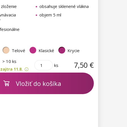
 zloženie
obsahuje sklenené vlákna
vnávacia
objem 5 ml
fesionálne
Telové
Klasické
Krycie
m
> 10 ks
7,50 €
ks
ajtra 11.8.
Vložiť do košíka