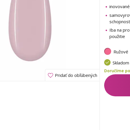
inovované
samovyro
schopnosť
Iba na pro
použitie
Ružové
Sklado
Doručíme poz
Pridať do obľúbených