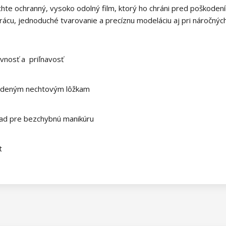
hte ochranný, vysoko odolný film, ktorý ho chráni pred poškoden
ácu, jednoduché tvarovanie a precíznu modeláciu aj pri náročnýc
vnosť a priľnavosť
kodeným nechtovým lôžkam
lad pre bezchybnú manikúru
t