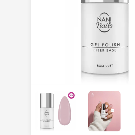
Cover Base gél laky
Hard Base Cover
Hard Base Cover 7in1
Extra strong Base Cover
Rubber Base Cover
Polyakryl Base Cover
Finish gél laky
Farebné gél laky
NANI gél laky Premium
Špeciálne zdobiace gél laky