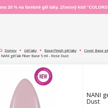
ava 20 % na farebné gél laky. Zľavový kód "COLORS
Domov
Gél laky
Base/Finish gél laky
Cover Base gé
NANI gél lak Fiber Base 5 ml - Rose Dust
NANI gé
Dust