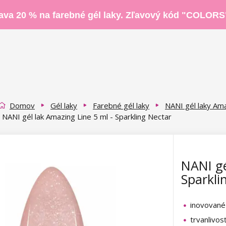
ava 20 % na farebné gél laky. Zľavový kód "COLORS
Domov
Gél laky
Farebné gél laky
NANI gél laky Ama
NANI gél lak Amazing Line 5 ml - Sparkling Nectar
NANI gé
Sparkli
inovované
trvanlivos