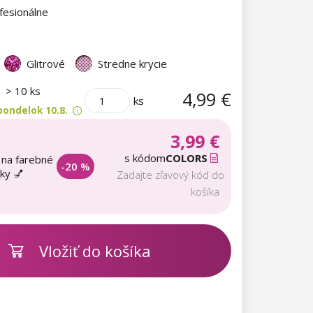
fesionálne
Glitrové
Stredne krycie
m
> 10 ks
4,99 €
ks
pondelok 10.8.
3,99 €
s kódom
COLORS
 na farebné
-20 %
aky 💅
Zadajte zľavový kód do
košíka
Vložiť do košíka