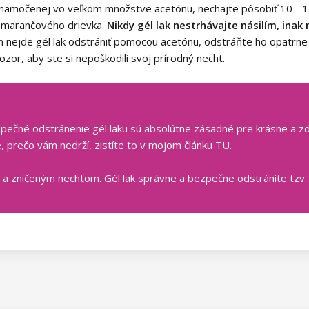
 namočenej vo veľkom množstve acetónu, nechajte pôsobiť 10 - 1
marančového drievka
.
Nikdy gél lak nestrhávajte násilím, ina
nejde gél lak odstrániť pomocou acetónu, odstráňte ho opatrne p
or, aby ste si nepoškodili svoj prírodný necht.
zpečné odstránenie gél laku sú absolútne zásadné pre krásne a zdr
e, prečo vám nedrží, zistíte to v mojom článku
TU
.
 a zničeným nechtom. Gél lak správne a bezpečne odstránite tzv.