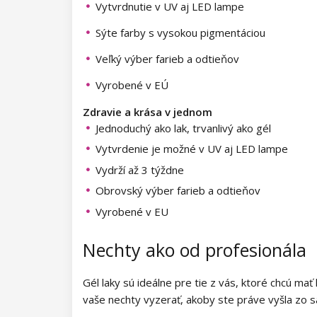
Kolekcia Barbie Girl
Kolekcia Natural Beauty
Vytvrdnutie v UV aj LED lampe
Sýte farby s vysokou pigmentáciou
Kolekcia Easter Egg
Kolekcia Night Beat
Veľký výber farieb a odtieňov
Kolekcia Lovely Kiss
Kolekcia Party Animal
Vyrobené v EÚ
Kolekcia Magic Winter
NANI gél laky Simply Pure
Zdravie a krása v jednom
Jednoduchý ako lak, trvanlivý ako gél
Kolekcia Old Passion
Kolekcia Brownie
NeoNail gél laky Collection
Vytvrdenie je možné v UV aj LED lampe
Kolekcia Rainbow Tones
Kolekcia Time to Shine
Špeciálne zdobiace gél laky
Vydrží až 3 týždne
Obrovský výber farieb a odtieňov
Kolekcia Beach Party
Kolekcia Garden of Serenity
Laky na nechty
Vyrobené v EU
Kolekcia Pure Elegance
Kolekcia Morning Muse
Farebné laky
UV gély
Nechty ako od profesionála
Kolekcia Pastel Candy
Laky na nechty Classic
Detské laky
Farebné UV gély
Akrylový systém
Gél laky sú ideálne pre tie z vás, ktoré chcú ma
Kolekcia New York City
Laky na nechty - Super Shine
NANI UV gély Professional
Zdobiace laky
Finish UV gély
Akrygél
Polyakryly
vaše nechty vyzerať, akoby ste práve vyšla zo s