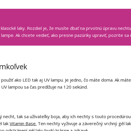
o klasické laky. Rozdiel je, že musíte dbať na prvotnú úpravu nech
lampe. Ak chcete vedieť, ako presne pazúriky upraviť, pozrite sa
omkoľvek
e použiť ako LED tak aj UV lampu. Je jedno, čo máte doma. Ak má
W UV lampou sa čas predlžuje na 120 sekúnd.
ý necht, tak sa užívateľky boja, aby ich nechty s touto procedúrou
l lak
Vitamin Base.
Ten nechty vyživuje a záverečný vrchný gél la
po odstránení gél laku budú krásne a zdravé.