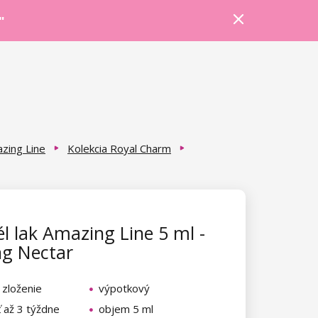
Prihlásiť sa
Košík
Poradňa
"
zing Line
Kolekcia Royal Charm
l lak Amazing Line 5 ml -
ng Nectar
 zloženie
výpotkový
ť až 3 týždne
objem 5 ml