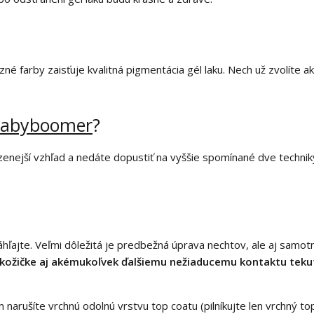
né farby zaisťuje kvalitná pigmentácia gél laku. Nech už zvolíte a
abyboomer
?
enejší vzhľad a nedáte dopustiť na vyššie spomínané dve technik
áhľajte. Veľmi dôležitá je predbežná úprava nechtov, ale aj samo
 kožičke aj akémukoľvek ďalšiemu nežiaducemu kontaktu tekut
 narušíte vrchnú odolnú vrstvu top coatu (pilníkujte len vrchný top