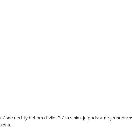
ť krásne nechty behom chvíle. Práca s nimi je podstatne jednoduchš
alóna.