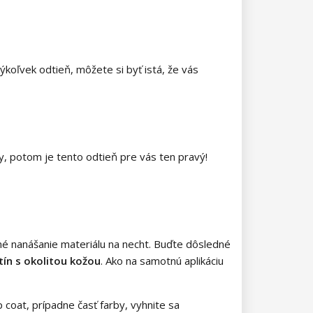
kýkoľvek odtieň, môžete si byť istá, že vás
y, potom je tento odtieň pre vás ten pravý!
tné nanášanie materiálu na necht. Buďte dôsledné
ín s okolitou kožou
. Ako na samotnú aplikáciu
 coat, prípadne časť farby, vyhnite sa