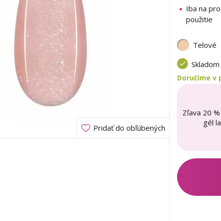
Iba na pro
použitie
Telové
Sklado
Doručíme v 
Zľava 20 %
gél l
Pridať do obľúbených