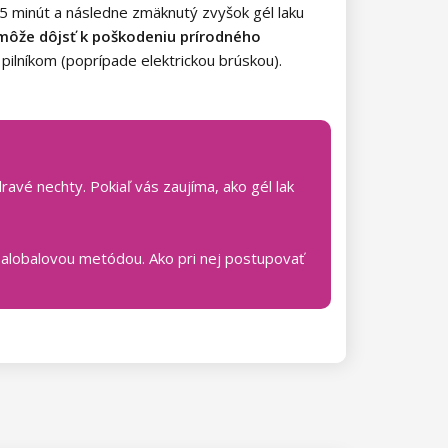
5 minút a následne zmäknutý zvyšok gél laku
k môže dôjsť k poškodeniu prírodného
ilníkom (poprípade elektrickou brúskou).
avé nechty. Pokiaľ vás zaujíma, ako gél lak
 alobalovou metódou. Ako pri nej postupovať