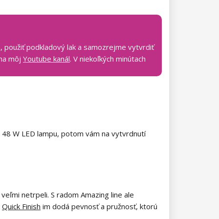
tu, použiť podkladový lak a samozrejme vytvrdiť
 na môj
Youtube kanál
. V niekoľkých minútach
te 48 W LED lampu, potom vám na vytvrdnutí
 veľmi netrpeli. S radom Amazing line ale
k
Quick Finish
im dodá pevnosť a pružnosť, ktorú