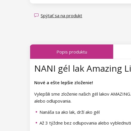
Magnety pre Cat Eye efekt
Kolekcia Spring Glow
Kolekcia Bare Harmony
Kolekcia Luminous Legends
Kolekcia Transparent Sparkle
Kolekcia Candy Land
Spýtať sa na produkt
Kolekcia Fallen Leaves
Kolekcia Sea Tide
Kolekcia Midnight Queen
Kolekcia Poolside Party
Popis produktu
Kolekcia Tropical Fiesta
Kolekcia Just Romance
NANI gél lak Amazing Li
Kolekcia Charm Lady
Kolekcia Sea World
Kolekcia Pearl Glaze
Kolekcia Shake It Up
Nové a ešte lepšie zloženie!
Kolekcia Shiny Star
Kolekcia West Coast
Vylepšili sme zloženie našich gél lakov AMAZING.
alebo odlupovania.
Kolekcia Wild West
Kolekcia Autumn Kiss
Nanáša sa ako lak, drží ako gél
Kolekcia Summer Daze
Kolekcia Forest Dream
Až 3 týždne bez odlupovania alebo vyblednut