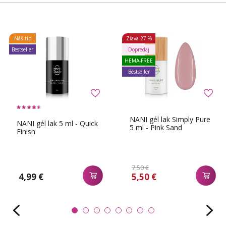
Náš tip
Zľava
27 %
Bestseller
Dopredaj
HEMA-FREE
Bestseller
NANI gél lak Simply Pure
NANI gél lak 5 ml - Quick
5 ml - Pink Sand
Finish
7,50 €
4,99 €
5,50 €