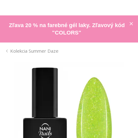
Zľava 20 % na farebné gél laky. Zľavový kód
"COLORS"
Kolekcia Summer Daze