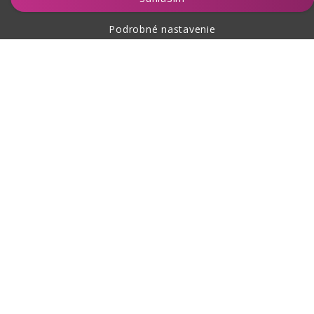
Podrobné nastavenie
O nákupe
O nás
Kontakt
Táto stránka je chránená pomocou reCAPTCHA a platia pre