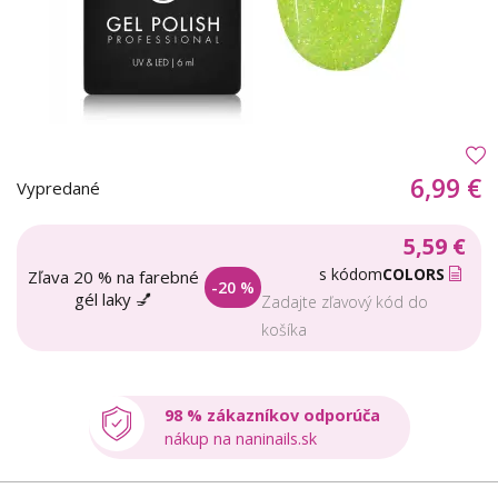
6,99 €
Vypredané
5,59 €
s kódom
COLORS
Zľava 20 % na farebné
-20 %
gél laky 💅
Zadajte zľavový kód do
košíka
98 % zákazníkov odporúča
nákup na naninails.sk