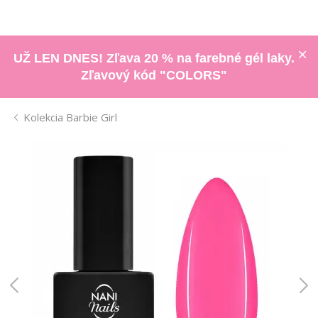
UŽ LEN DNES! Zľava 20 % na farebné gél laky.
Zľavový kód "COLORS"
Kolekcia Barbie Girl