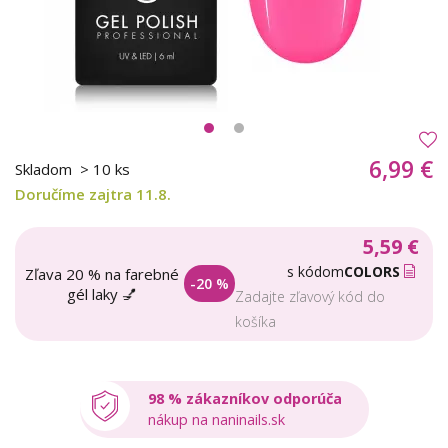
6,99 €
Skladom
> 10 ks
Doručíme zajtra 11.8.
5,59 €
s kódom
COLORS
Zľava 20 % na farebné
-20 %
gél laky 💅
Zadajte zľavový kód do
košíka
98 % zákazníkov odporúča
nákup na naninails.sk