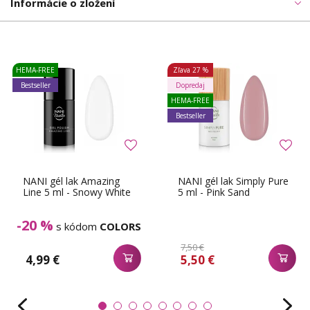
Informácie o zložení
HEMA-FREE
Zľava
27 %
Bestseller
Dopredaj
HEMA-FREE
Bestseller
NANI gél lak Amazing
NANI gél lak Simply Pure
Line 5 ml - Snowy White
5 ml - Pink Sand
-20 %
s kódom
COLORS
7,50 €
4,99 €
5,50 €