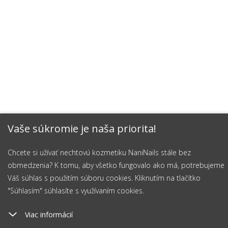
Vaše súkromie je naša priorita!
Chcete si užívať nechtovú kozmetiku NaniNails stále bez
obmedzenia? K tomu, aby všetko fungovalo ako má, potrebujeme
Váš súhlas s použitím súboru cookies. Kliknutím na tlačítko
"Súhlasím" súhlasíte s využívaním cookies.
Viac informácií