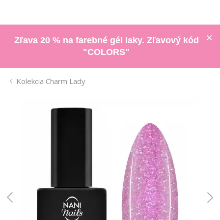
Zľava 20 % na farebné gél laky. Zľavový kód
"COLORS"
Kolekcia Charm Lady