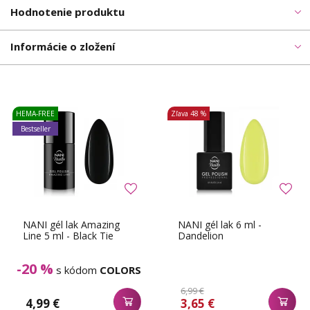
Hodnotenie produktu
Informácie o zložení
HEMA-FREE
Zľava
48 %
Bestseller
NANI gél lak Amazing
NANI gél lak 6 ml -
Line 5 ml - Black Tie
Dandelion
-20 %
s kódom
COLORS
6,99 €
4,99 €
3,65 €