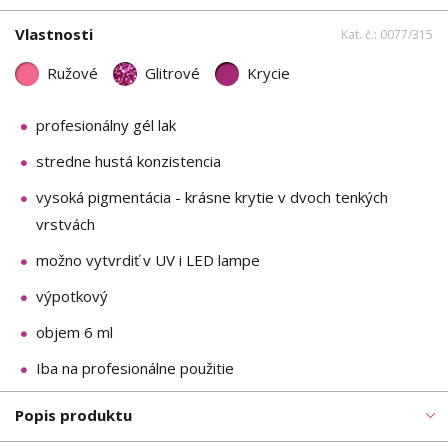
Vlastnosti
Kat. č.: 0077/315
Ružové
Glitrové
Krycie
profesionálny gél lak
stredne hustá konzistencia
vysoká pigmentácia - krásne krytie v dvoch tenkých
vrstvách
možno vytvrdiť v UV i LED lampe
výpotkový
objem 6 ml
Iba na profesionálne použitie
Popis produktu