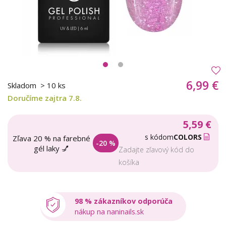
6,99 €
Skladom
> 10 ks
Doručíme zajtra 7.8.
5,59 €
s kódom
COLORS
Zľava 20 % na farebné
-20 %
gél laky 💅
Zadajte zľavový kód do
košíka
98 % zákazníkov odporúča
nákup na naninails.sk