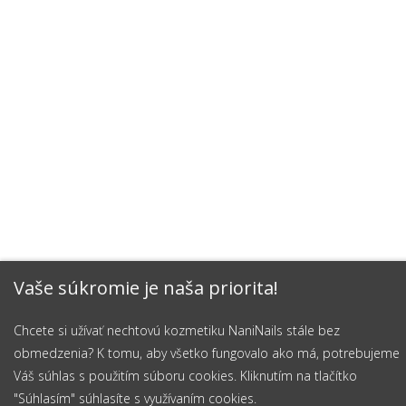
Vaše súkromie je naša priorita!
Chcete si užívať nechtovú kozmetiku NaniNails stále bez
obmedzenia? K tomu, aby všetko fungovalo ako má, potrebujeme
Váš súhlas s použitím súboru cookies. Kliknutím na tlačítko
"Súhlasím" súhlasíte s využívaním cookies.