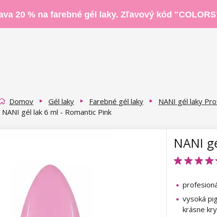
ava 20 % na farebné gél laky. Zľavový kód "COLORS
Domov
Gél laky
Farebné gél laky
NANI gél laky Pro
NANI gél lak 6 ml - Romantic Pink
NANI gé
profesioná
vysoká pi
krásne kry