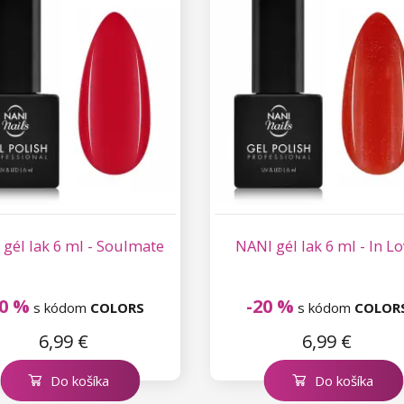
gél lak 6 ml - Soulmate
NANI gél lak 6 ml - In L
20 %
-20 %
s kódom
COLORS
s kódom
COLOR
6,99 €
6,99 €
Do košíka
Do košíka