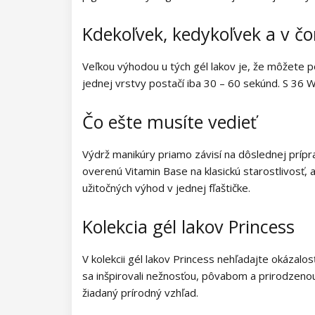
Kolekcia Barbie Girl
Kdekoľvek, kedykoľvek a v č
Kolekcia Easter Egg
Kolekcia Lovely Kiss
Veľkou výhodou u tých gél lakov je, že môžete 
jednej vrstvy postačí iba 30 – 60 sekúnd. S 36 
Kolekcia Magic Winter
Čo ešte musíte vedieť
Kolekcia Old Passion
Výdrž manikúry priamo závisí na dôslednej príp
Kolekcia Rainbow Tones
overenú Vitamin Base na klasickú starostlivosť,
užitočných výhod v jednej fľaštičke.
Kolekcia Beach Party
Kolekcia gél lakov Princess
Kolekcia Pure Elegance
Kolekcia Pastel Candy
V kolekcii gél lakov Princess nehľadajte okázal
sa inšpirovali nežnosťou, pôvabom a prirodzenou
Kolekcia New York City
žiadaný prírodný vzhľad.