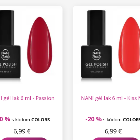
 gél lak 6 ml - Passion
NANI gél lak 6 ml - Kiss
20 %
-20 %
s kódom
COLORS
s kódom
COLOR
6,99 €
6,99 €