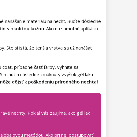
tné nanášanie materiálu na necht. Buďte dôsledné
ín s okolitou kožou
. Ako na samotnú aplikáciu
. Ste si istá, že tenšia vrstva sa už nanášať
 coat, prípadne časť farby, vyhnite sa
5 minút a následne zmäknutý zvyšok gél laku
k môže dôjsť k poškodeniu prírodného nechta!
avé nechty. Pokiaľ vás zaujíma, ako gél lak
 alobalovou metódou. Ako pri nej postupovať