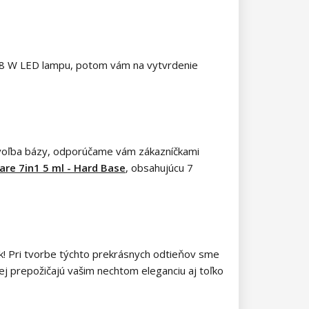
e 48 W LED lampu, potom vám na vytvrdenie
e voľba bázy, odporúčame vám zákazníčkami
are 7in1 5 ml - Hard Base
, obsahujúcu 7
pak! Pri tvorbe týchto prekrásnych odtieňov sme
ej prepožičajú vašim nechtom eleganciu aj toľko