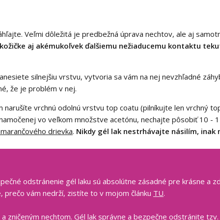
áhľajte. Veľmi dôležitá je predbežná úprava nechtov, ale aj samo
 kožičke aj akémukoľvek ďalšiemu nežiaducemu kontaktu tekut
anesiete silnejšiu vrstvu, vytvoria sa vám na nej nevzhľadné záhyby
né, že je problém v nej.
 narušíte vrchnú odolnú vrstvu top coatu (pilníkujte len vrchný top
 namočenej vo veľkom množstve acetónu, nechajte pôsobiť 10 - 1
marančového drievka
.
Nikdy gél lak nestrhávajte násilím, ina
zpečné odstránenie gél laku sú absolútne zásadné pre krásne a zdr
e, prečo vám nedrží, zistíte to v mojom článku
TU
.
 a zničeným nechtom. Gél lak správne a bezpečne odstránite tzv.