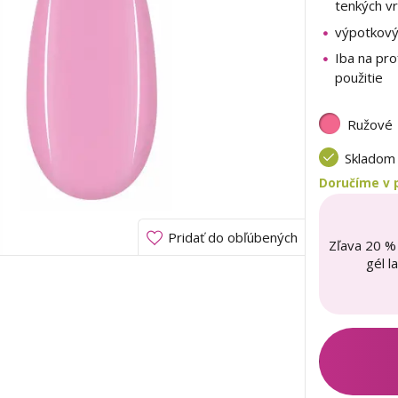
tenkých v
výpotkov
Iba na pro
použitie
Ružové
Sklado
Doručíme v 
Pridať do obľúbených
Zľava 20 %
gél l