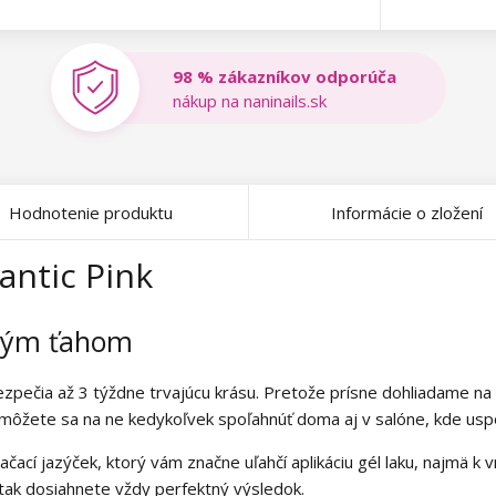
98 % zákazníkov odporúča
nákup na naninails.sk
Hodnotenie produktu
Informácie o zložení
antic Pink
dným ťahom
ezpečia až 3 týždne trvajúcu krásu. Pretože prísne dohliadame na
 môžete sa na ne kedykoľvek spoľahnúť doma aj v salóne, kde uspok
ačací jazýček, ktorý vám značne uľahčí aplikáciu gél laku, najmä k
 tak dosiahnete vždy perfektný výsledok.