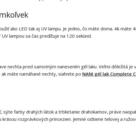
omkoľvek
použiť ako LED tak aj UV lampu. Je jedno, čo máte doma. Ak mát
W UV lampou sa čas predlžuje na 120 sekúnd.
rave nechta pred samotným nanesením gél laku. Veľmi dôležitá j
 a ak máte namáhané nechty, siahnite po
NANI gél lak Complete C
osť, sýte farby drahých látok a trblietanie drahokamov, práve nao
 krásou rozprávkových princezien. Jemné odtiene telovej a ružov