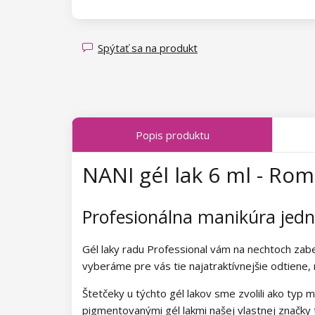
Magnety pre Cat Eye efekt
Kolekcia Spring Glow
Kolekcia Luminous Legends
Kolekcia Transparent Sparkle
Spýtať sa na produkt
Kolekcia Fallen Leaves
Kolekcia Midnight Queen
Kolekcia Tropical Fiesta
Popis produktu
Kolekcia Charm Lady
NANI gél lak 6 ml - Rom
Kolekcia Pearl Glaze
Profesionálna manikúra je
Kolekcia Shiny Star
Gél laky radu Professional vám na nechtoch zab
Kolekcia Wild West
vyberáme pre vás tie najatraktívnejšie odtiene,
Kolekcia Summer Daze
Štetčeky u týchto gél lakov sme zvolili ako typ m
pigmentovanými gél lakmi našej vlastnej značky