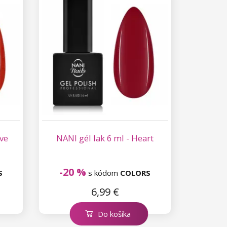
ove
NANI gél lak 6 ml - Heart
-20 %
S
s kódom
COLORS
6,99 €
Do košíka