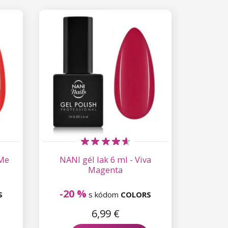
 Me
NANI gél lak 6 ml - Viva
Magenta
-20 %
S
s kódom
COLORS
6,99 €