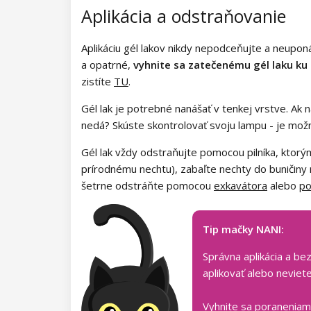
Kolekcia Army Lady
Aplikácia a odstraňovanie
Kolekcia Chocolate Box
Aplikáciu gél lakov nikdy nepodceňujte a neupon
a opatrné,
vyhnite sa zatečenému gél laku ku
Kolekcia Romantic Sunset
zistíte
TU
.
Kolekcia Paradise Dream
Gél lak je potrebné nanášať v tenkej vrstve. Ak n
nedá? Skúste skontrolovať svoju lampu - je mož
Kolekcia Ocean Drive
Gél lak vždy odstraňujte pomocou pilníka, ktorým
Kolekcia Pure Beauty
prírodnému nechtu), zabaľte nechty do buničiny
šetrne odstráňte pomocou
exkavátora
alebo
po
Kolekcia Cupcake
Kolekcia Time to Warm Up
Tip mačky NANI:
Kolekcia Let It Snow!
Správna aplikácia a be
aplikovať alebo neviet
Kolekcia Heartbeat
Vyhnite sa poraneniam