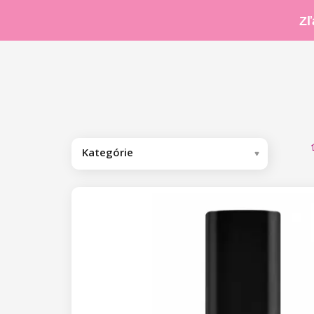
Zľ
Kategórie
Odporúčame
Kolekcia by Nikol Leitgeb
Gél laky
Base/Finish gél laky
Base gél laky
Farebné gél laky