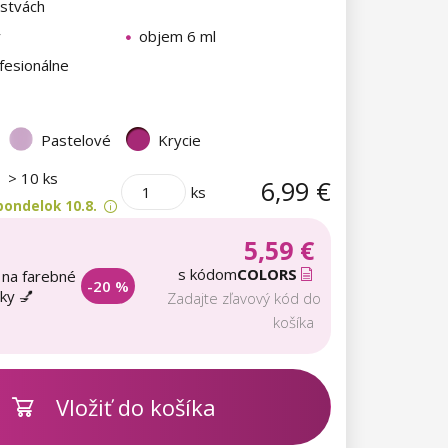
rstvách
ý
objem 6 ml
fesionálne
Pastelové
Krycie
m
> 10 ks
6,99 €
ks
pondelok 10.8.
5,59 €
s kódom
COLORS
 na farebné
-20 %
aky 💅
Zadajte zľavový kód do
košíka
Vložiť do košíka