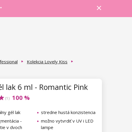
Prihlásiť sa
Košík
Poradňa
"
fessional
Kolekcia Lovely Kiss
l lak 6 ml - Romantic Pink
100 %
(1)
lny gél lak
stredne hustá konzistencia
gmentácia -
možno vytvrdiť v UV i LED
tie v dvoch
lampe