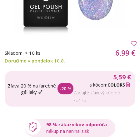
6,99 €
Skladom
> 10 ks
Doručíme v pondelok 10.8.
5,59 €
s kódom
COLORS
Zľava 20 % na farebné
-20 %
gél laky 💅
Zadajte zľavový kód do
košíka
98 % zákazníkov odporúča
nákup na naninails.sk