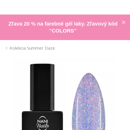
Zľava 20 % na farebné gél laky. Zľavový kód
"COLORS"
Kolekcia Summer Daze