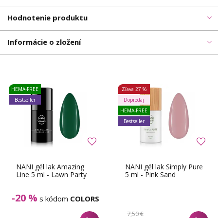
Hodnotenie produktu
Informácie o zložení
HEMA-FREE
Zľava
27 %
Bestseller
Dopredaj
HEMA-FREE
Bestseller
NANI gél lak Amazing
NANI gél lak Simply Pure
Line 5 ml - Lawn Party
5 ml - Pink Sand
-20 %
s kódom
COLORS
7,50 €