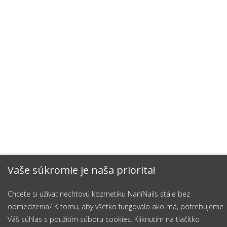
Vaše súkromie je naša priorita!
Chcete si užívať nechtovú kozmetiku NaniNails stále bez
obmedzenia? K tomu, aby všetko fungovalo ako má, potrebujeme
Váš súhlas s použitím súboru cookies. Kliknutím na tlačítko