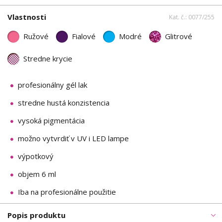
Vlastnosti
Kat. č.: 0077/255
Ružové
Fialové
Modré
Glitrové
Stredne krycie
profesionálny gél lak
stredne hustá konzistencia
vysoká pigmentácia
možno vytvrdiť v UV i LED lampe
výpotkový
objem 6 ml
Iba na profesionálne použitie
Popis produktu