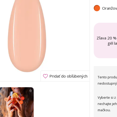
Oranžo
Zľava 20 %
gél l
Pridať do obľúbených
Tento produ
nedostupný
Vyberte si z
nechajte je
mačkou.