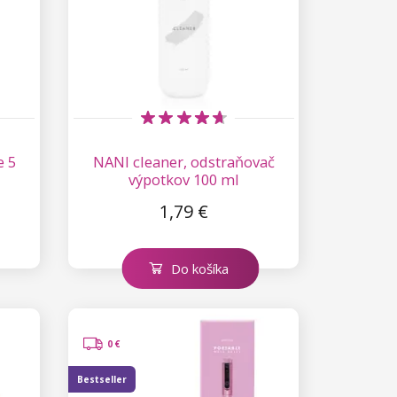
e 5
NANI cleaner, odstraňovač
výpotkov 100 ml
1,79 €
Do košíka
0 €
Bestseller