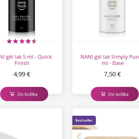
I gél lak 5 ml - Quick
NANI gél lak Simply Pur
Finish
ml - Base
4,99 €
7,50 €
Do košíka
Do košíka
Bestseller