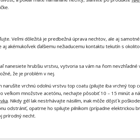
ičke.
hľujte. Veľmi dôležitá je predbežná úprava nechtov, ale aj samotn
čke aj akémukoľvek ďalšiemu nežiaducemu kontaktu tekutín s okolit
aľ nanesiete hrubšiu vrstvu, vytvoria sa vám na ňom nevzhľadné vrá
ožné, že je problém v nej.
 narušíte vrchnú odolnú vrstvu top coatu (pilujte iba vrchný top 
vo veľkom množstve acetónu, nechajte pôsobiť 10 – 15 minút a ná
evka
. Nikdy gél lak nestrhávajte násilím, inak môže dôjsť k poškod
 odstrániť, opatrne ho spilujte pilníkom (prípadne elektrickou b
j prírodný necht.