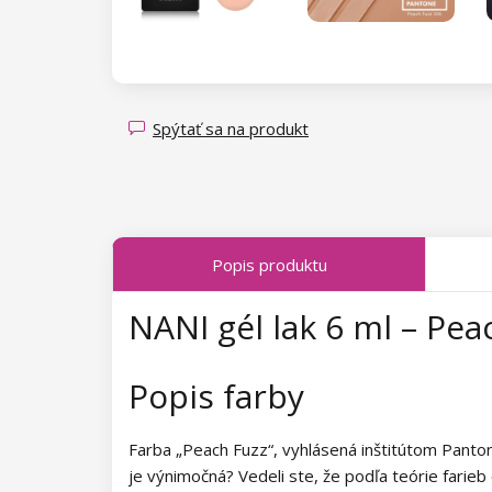
Magnety pre Cat Eye efekt
Kolekcia Spring Glow
Kolekcia Luminous Legends
Kolekcia Transparent Sparkle
Kolekcia Fallen Leaves
Spýtať sa na produkt
Kolekcia Midnight Queen
Kolekcia Tropical Fiesta
Kolekcia Charm Lady
Popis produktu
Kolekcia Pearl Glaze
NANI gél lak 6 ml – Pea
Kolekcia Shiny Star
Popis farby
Kolekcia Wild West
Kolekcia Summer Daze
Farba „Peach Fuzz“, vyhlásená inštitútom Pantone
je výnimočná? Vedeli ste, že podľa teórie far