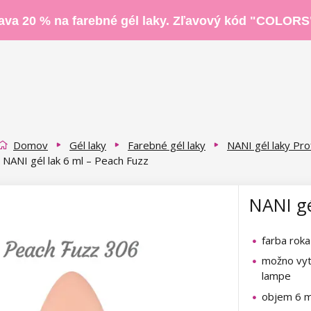
ava 20 % na farebné gél laky. Zľavový kód "COLORS
Domov
Gél laky
Farebné gél laky
NANI gél laky Pro
NANI gél lak 6 ml – Peach Fuzz
NANI gé
farba rok
možno vyt
lampe
objem 6 m