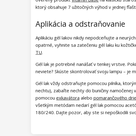
Kolekcia Army Lady
ktorý obsahuje 7 užitočných výhod v jednej fľašt
Kolekcia Chocolate Box
Aplikácia a odstraňovanie
Kolekcia Romantic Sunset
Aplikáciu gél lakov nikdy nepodceňujte a neurýc
Kolekcia Paradise Dream
opatrné, vyhnite sa zatečeniu gél laku ku kožti
TU
.
Kolekcia Ocean Drive
Gél lak je potrebné nanášať v tenkej vrstve. Poki
Kolekcia Pure Beauty
neviete? Skúste skontrolovať svoju lampu – je m
Gél lak vždy odstraňujte pomocou pilníka, ktorým
Kolekcia Cupcake
nechtu), zabaľte nechty do buničiny namočenej 
Kolekcia Time to Warm Up
pomocou
exkavátora
alebo
pomarančového dri
všetkým metódam nedarí gél lak pomocou acetónu
Kolekcia Let It Snow!
180/240. Dajte pozor, aby ste si nepoškodili svo
Kolekcia Heartbeat