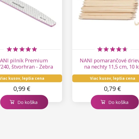
ANI pilník Premium
NANI pomarančové drie
/240, štvorhran - Zebra
na nechty 11,5 cm, 10 k
Viac kusov, lepšia cena
Viac kusov, lepšia cena
0,99 €
0,79 €
Do košíka
Do košíka