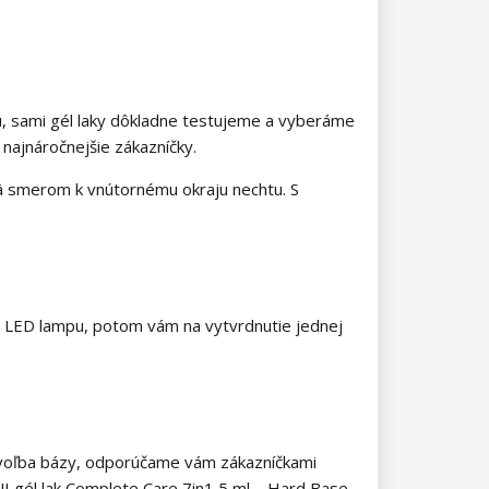
bu, sami gél laky dôkladne testujeme a vyberáme
 najnáročnejšie zákazníčky.
ajmä smerom k vnútornému okraju nechtu. S
W LED lampu, potom vám na vytvrdnutie jednej
e voľba bázy, odporúčame vám zákazníčkami
I gél lak Complete Care 7in1 5 ml – Hard Base
,