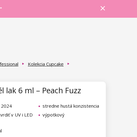
Prihlásiť sa
Košík
Poradňa
"
fessional
Kolekcia Cupcake
l lak 6 ml – Peach Fuzz
a 2024
stredne hustá konzistencia
vrdiť v UV i LED
výpotkový
l