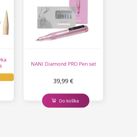
vka
NANI Diamond PRO Pen set
s
39,99 €
Do košíka