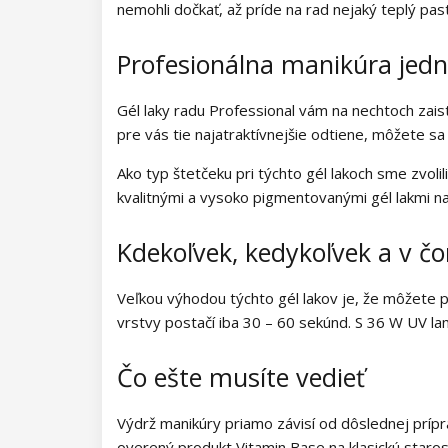
Kolekcia Barbie Girl
nemohli dočkať, až príde na rad nejaký teplý pas
Kolekcia Easter Egg
Profesionálna manikúra je
Kolekcia Lovely Kiss
Gél laky radu Professional vám na nechtoch zais
pre vás tie najatraktívnejšie odtiene, môžete sa
Kolekcia Magic Winter
Ako typ štetčeku pri týchto gél lakoch sme zvoli
Kolekcia Old Passion
kvalitnými a vysoko pigmentovanými gél lakmi na
Kolekcia Rainbow Tones
Kdekoľvek, kedykoľvek a v č
Kolekcia Beach Party
Veľkou výhodou týchto gél lakov je, že môžete 
Kolekcia Pure Elegance
vrstvy postačí iba 30 – 60 sekúnd. S 36 W UV l
Kolekcia Pastel Candy
Čo ešte musíte vedieť
Kolekcia New York City
Výdrž manikúry priamo závisí od dôslednej príp
overený produkt
Vitamin Base
na klasickú staro