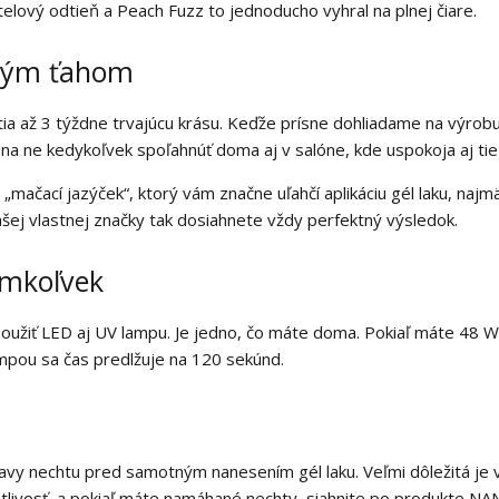
telový odtieň a Peach Fuzz to jednoducho vyhral na plnej čiare.
dným ťahom
tia až 3 týždne trvajúcu krásu. Keďže prísne dohliadame na výro
 na ne kedykoľvek spoľahnúť doma aj v salóne, kde uspokoja aj tie
li „mačací jazýček“, ktorý vám značne uľahčí aplikáciu gél laku, n
šej vlastnej značky tak dosiahnete vždy perfektný výsledok.
omkoľvek
použiť LED aj UV lampu. Je jedno, čo máte doma. Pokiaľ máte 48 
ampou sa čas predlžuje na 120 sekúnd.
ravy nechtu pred samotným nanesením gél laku. Veľmi dôležitá j
stlivosť, a pokiaľ máte namáhané nechty, siahnite po produkte
NAN