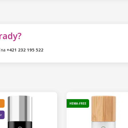
 rady?
ť na
+421 232 195 522
HEMA-FREE
er