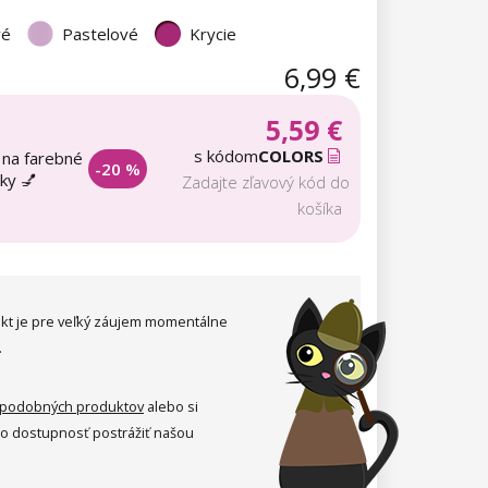
vé
Pastelové
Krycie
6,99 €
5,59 €
s kódom
COLORS
 na farebné
-20 %
aky 💅
Zadajte zľavový kód do
košíka
kt je pre veľký záujem momentálne
.
podobných produktov
alebo si
ho dostupnosť postrážiť našou