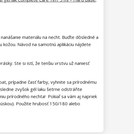
é nanášanie materiálu na necht. Buďte dôsledné a
ou kožou. Návod na samotnú aplikáciu nájdete
sky. Ste si istí, že tenšiu vrstvu už naniesť
coat, prípadne časť farby, vyhnite sa prírodnému
sledne zvyšok gél laku šetrne odstráňte
eniu prírodného nechta! Pokiaľ sa vám aj napriek
rúskou). Použite hrubosť 150/180 alebo