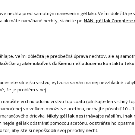
rave nechta pred samotným nanesením gél laku. Veľmi dôležitá j
, a ak máte namáhané nechty, siahnite po
NANI gél lak Complete 
áhľajte. Veľmi dôležitá je predbežná úprava nechtov, ale aj samo
 kožičke aj akémukoľvek ďalšiemu nežiaducemu kontaktu tekut
anesiete silnejšiu vrstvu, vytvoria sa vám na nej nevzhľadné záhyby
né, že je problém v nej.
 narušíte vrchnú odolnú vrstvu top coatu (pilníkujte len vrchný top
 namočenej vo veľkom množstve acetónu, nechajte pôsobiť 10 - 1
marančového drievka
.
Nikdy gél lak nestrhávajte násilím, ina
nejde gél lak odstrániť pomocou acetónu, odstráňte ho opatrne p
or, aby ste si nepoškodili svoj prírodný necht.