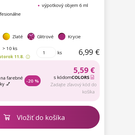
výpotkový objem 6 ml
fesionálne
Zlaté
Glitrové
Krycie
m
> 10 ks
6,99 €
ks
torok 11.8.
5,59 €
s kódom
COLORS
 na farebné
-20 %
aky 💅
Zadajte zľavový kód do
košíka
Vložiť do košíka