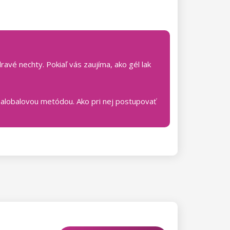
avé nechty. Pokiaľ vás zaujíma, ako gél lak
 alobalovou metódou. Ako pri nej postupovať