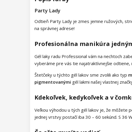
Kolekcia Army Lady
Party Lady
Kolekcia Chocolate Box
Odtieň Party Lady je zmes jemne ružových, strieb
Kolekcia Romantic Sunset
na správnej adrese!
Kolekcia Paradise Dream
Profesionálna manikúra jedný
Kolekcia Ocean Drive
Gél laky radu Professional vám na nechtoch zab
vyberáme pre vás tie najatraktívnejšie odtiene,
Kolekcia Pure Beauty
Štetčeky u týchto gél lakov sme zvolili ako typ
m
Kolekcia Cupcake
pigmentovanými
gél lakmi našej vlastnej znač
Kolekcia Time to Warm Up
Kdekoľvek, kedykoľvek a v čomk
Kolekcia Let It Snow!
Veľkou výhodou u tých gél lakov je, že môžete 
jednej vrstvy postačí iba 30 – 60 sekúnd. S 36 
Kolekcia Heartbeat