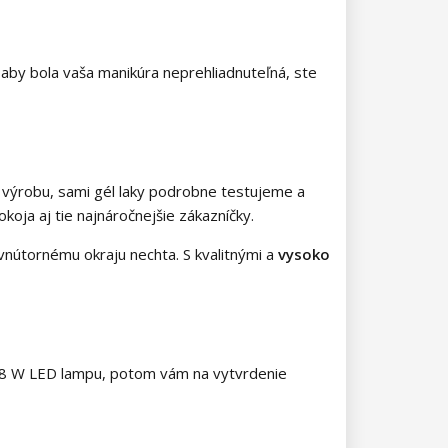
 aby bola vaša manikúra neprehliadnuteľná, ste
 výrobu, sami gél laky podrobne testujeme a
oja aj tie najnáročnejšie zákazníčky.
k vnútornému okraju nechta. S kvalitnými a
vysoko
e 48 W LED lampu, potom vám na vytvrdenie