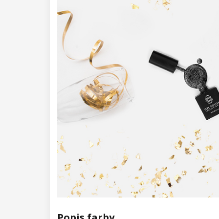
Kolekcia Barbie Girl
Kolekcia Easter Egg
Kolekcia Lovely Kiss
Kolekcia Magic Winter
Kolekcia Old Passion
Kolekcia Rainbow Tones
Kolekcia Beach Party
Kolekcia Pure Elegance
Kolekcia Pastel Candy
Kolekcia New York City
Popis farby