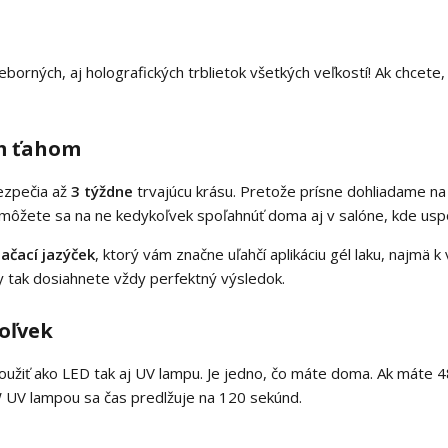
orných, aj holografických trblietok všetkých veľkostí! Ak chcete,
m ťahom
ezpečia až
3 týždne
trvajúcu krásu. Pretože prísne dohliadame na
 môžete sa na ne kedykoľvek spoľahnúť doma aj v salóne, kde uspok
ačací jazýček
, ktorý vám značne uľahčí aplikáciu gél laku, najmä 
ky tak dosiahnete vždy perfektný výsledok.
oľvek
použiť ako LED tak aj UV lampu. Je jedno, čo máte doma. Ak mát
W UV lampou sa čas predlžuje na 120 sekúnd.