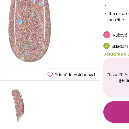
Iba na pro
použitie
Ružové
Sklado
Doručíme v u
Zľava 20 %
Pridať do obľúbených
gél l