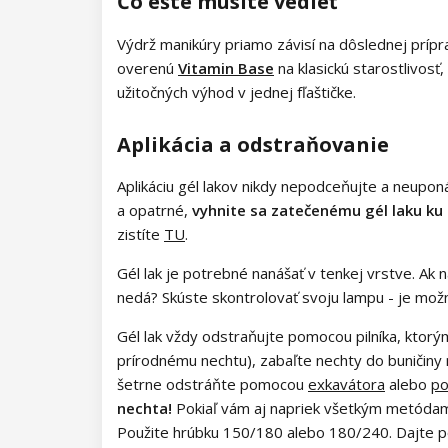
Čo ešte musíte vedieť
Kolekcia Princess
Výdrž manikúry priamo závisí na dôslednej príp
NANI gél laky Amazing Line
overenú
Vitamin Base
na klasickú starostlivosť
užitočných výhod v jednej fľaštičke.
Kolekcia Autumn Breeze
NANI gél laky Simply Pure
Aplikácia a odstraňovanie
Kolekcia Retro Chic
Kolekcia Brownie
NeoNail gél laky Collection
Aplikáciu gél lakov nikdy nepodceňujte a neupon
Kolekcia Royal Charm
Kolekcia Time to Shine
Špeciálne zdobiace gél laky
a opatrné,
vyhnite sa zatečenému gél laku ku
Kolekcia Emerald Woods
Kolekcia Garden of Serenity
zistíte
TU
.
Laky na nechty
Gél lak je potrebné nanášať v tenkej vrstve. Ak n
Kolekcia Flirt Fever
Kolekcia Morning Muse
Farebné laky
UV gély
nedá? Skúste skontrolovať svoju lampu - je mož
Kolekcia Bare Harmony
Laky na nechty Classic
Detské laky
Farebné UV gély
Akrylový systém
Gél lak vždy odstraňujte pomocou pilníka, ktorým
prírodnému nechtu), zabaľte nechty do buničiny
Kolekcia Candy Land
Laky na nechty - Super Shine
NANI UV gély Professional
Zdobiace laky
Finish UV gély
Akrygél
Polyakryly
šetrne odstráňte pomocou
exkavátora
alebo
po
nechta!
Pokiaľ vám aj napriek všetkým metódam 
Kolekcia Sea Tide
Kolekcia Glamour Twinkle
Blooming Beauty
NANI UV gély Amazing
Vrchné a podkladové laky
Modelovacie UV gély
Akrylový púder
Polyakryly
Polygély
Použite hrúbku 150/180 alebo 180/240. Dajte poz