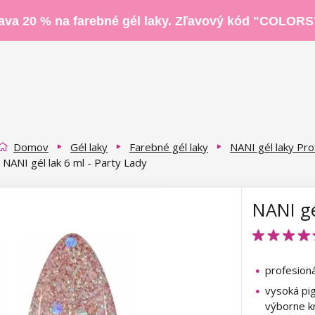
ava 20 % na farebné gél laky. Zľavový kód "COLORS
Domov
Gél laky
Farebné gél laky
NANI gél laky Pro
NANI gél lak 6 ml - Party Lady
NANI gé
profesioná
vysoká pi
výborne kr