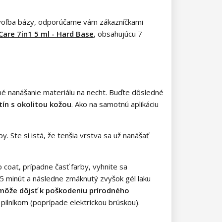
e voľba bázy, odporúčame vám zákazníčkami
Care 7in1 5 ml - Hard Base
, obsahujúcu 7
tné nanášanie materiálu na necht. Buďte dôsledné
ín s okolitou kožou
. Ako na samotnú aplikáciu
. Ste si istá, že tenšia vrstva sa už nanášať
 coat, prípadne časť farby, vyhnite sa
5 minút a následne zmäknutý zvyšok gél laku
k môže dôjsť k poškodeniu prírodného
ilníkom (poprípade elektrickou brúskou).