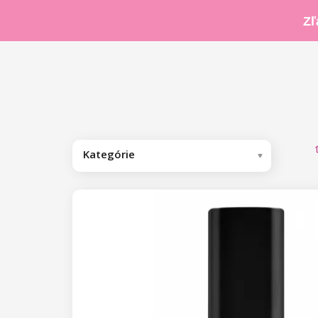
Zľ
Kategórie
Odporúčame
Kolekcia by Nikol Leitgeb
Gél laky
Base/Finish gél laky
Base gél laky
Farebné gél laky