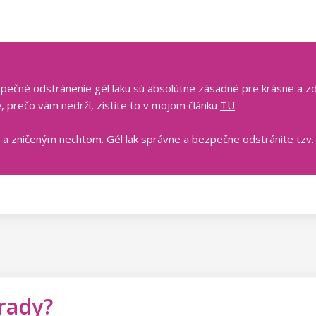
zpečné odstránenie gél laku sú absolútne zásadné pre krásne a zdr
e, prečo vám nedrží, zistíte to v mojom článku
TU
.
 a zničeným nechtom. Gél lak správne a bezpečne odstránite tzv.
 rady?