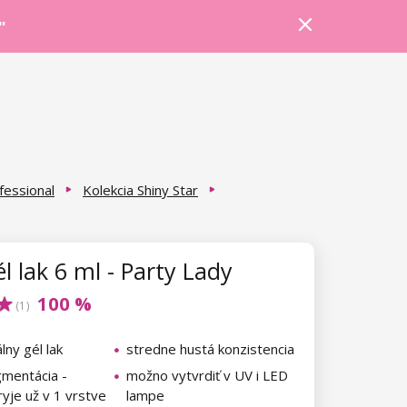
Prihlásiť sa
Košík
Poradňa
"
fessional
Kolekcia Shiny Star
l lak 6 ml - Party Lady
100 %
(1)
lny gél lak
stredne hustá konzistencia
gmentácia -
možno vytvrdiť v UV i LED
yje už v 1 vrstve
lampe