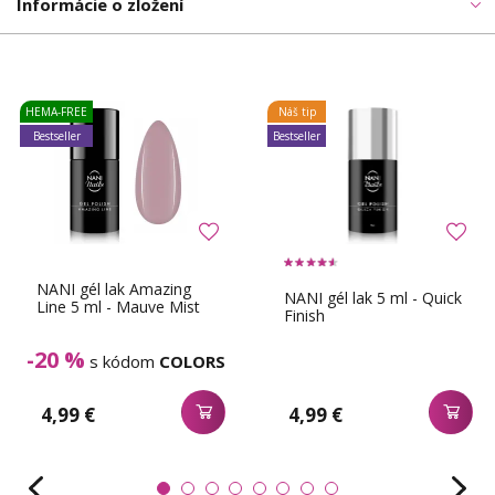
Informácie o zložení
HEMA-FREE
Náš tip
Bestseller
Bestseller
NANI gél lak Amazing
NANI gél lak 5 ml - Quick
Line 5 ml - Mauve Mist
Finish
-20 %
s kódom
COLORS
4,99 €
4,99 €