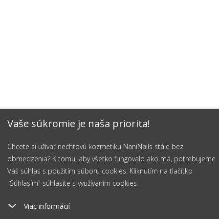
Vaše súkromie je naša priorita!
Chcete si užívať nechtovú kozmetiku NaniNails stále bez
obmedzenia? K tomu, aby všetko fungovalo ako má, potrebujeme
Váš súhlas s použitím súboru cookies. Kliknutím na tlačítko
"Súhlasím" súhlasíte s využívaním cookies.
Viac informácií