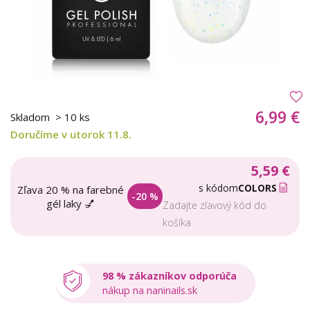
6,99 €
Skladom
> 10 ks
Doručíme v utorok 11.8.
5,59 €
s kódom
COLORS
Zľava 20 % na farebné
-20 %
gél laky 💅
Zadajte zľavový kód do
košíka
98 % zákazníkov odporúča
nákup na naninails.sk