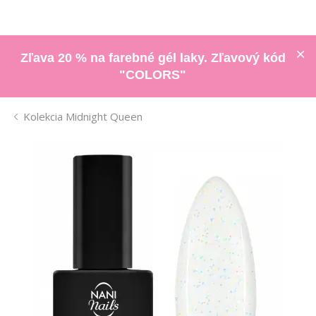
Zľava 20 % na farebné gél laky. Zľavový kód
"COLORS"
Kolekcia Midnight Queen