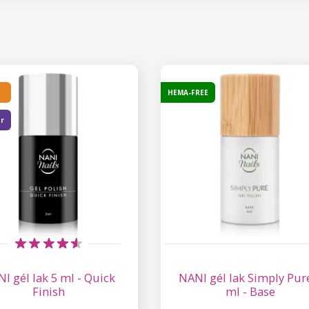
HEMA-FREE
er
I gél lak 5 ml - Quick
NANI gél lak Simply Pur
Finish
ml - Base