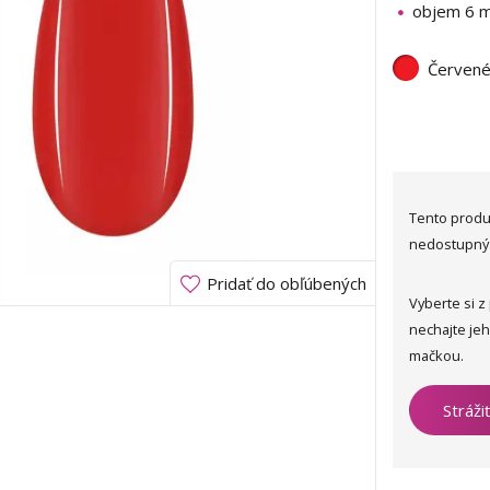
objem 6 m
Červen
Tento produ
nedostupný
Pridať do obľúbených
Vyberte si z
nechajte je
mačkou.
Stráži