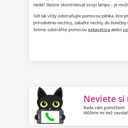
Kolekcia Army Lady
nedá? Skúste skontrolovať svoju lampu - je mož
Kolekcia Chocolate Box
Gél lak vždy odstraňujte pomocou pilníka, ktorým
prírodnému nechtu), zabaľte nechty do buničiny
Kolekcia Romantic Sunset
šetrne odstráňte pomocou
exkavátora
alebo
po
Kolekcia Paradise Dream
Kolekcia Ocean Drive
Kolekcia Pure Beauty
Kolekcia Cupcake
Kolekcia Time to Warm Up
Neviete si
Kolekcia Let It Snow!
Rada vám pomôžem!
Môžete mi tiež zavola
Kolekcia Heartbeat