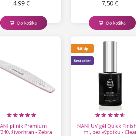
4,99 €
7,50 €
Do košíka
Do košíka
Náš tip
Bestseller
ANI pilník Premium
NANI UV gél Quick Finish
/240, štvorhran - Zebra
ml, bez výpotku - Clea