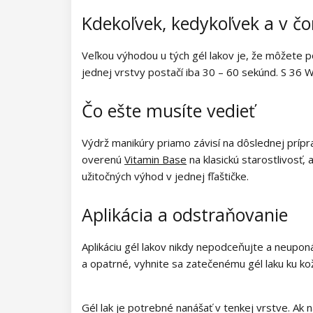
Kolekcia Barbie Girl
Kdekoľvek, kedykoľvek a v č
Kolekcia Easter Egg
Veľkou výhodou u tých gél lakov je, že môžete 
Kolekcia Lovely Kiss
jednej vrstvy postačí iba 30 – 60 sekúnd. S 36 
Kolekcia Magic Winter
Čo ešte musíte vedieť
Kolekcia Old Passion
Výdrž manikúry priamo závisí na dôslednej príp
overenú
Vitamin Base
na klasickú starostlivosť,
Kolekcia Rainbow Tones
užitočných výhod v jednej fľaštičke.
Kolekcia Beach Party
Aplikácia a odstraňovanie
Kolekcia Pure Elegance
Aplikáciu gél lakov nikdy nepodceňujte a neupon
Kolekcia Pastel Candy
a opatrné, vyhnite sa zatečenému gél laku ku ko
Kolekcia New York City
Gél lak je potrebné nanášať v tenkej vrstve. Ak n