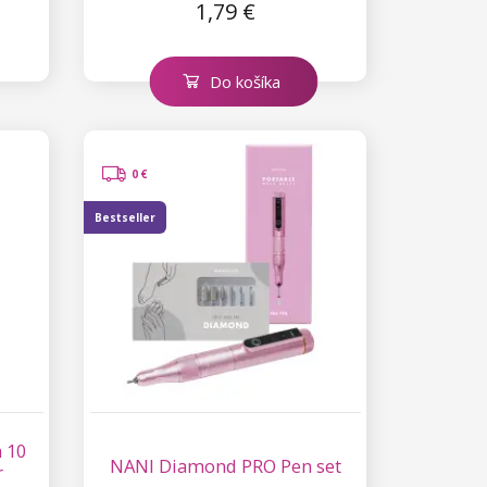
1,79 €
Do košíka
0 €
Bestseller
 10
NANI Diamond PRO Pen set
r