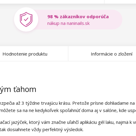
98 % zákazníkov odporúča
nákup na naninails.sk
Hodnotenie produktu
Informácie o zložení
dným ťahom
ezpečia až 3 týždne trvajúcu krásu. Pretože prísne dohliadame na
 môžete sa na ne kedykoľvek spoľahnúť doma aj v salóne, kde uspok
ačací jazýček, ktorý vám značne uľahčí aplikáciu gél laku, najmä k
 tak dosiahnete vždy perfektný výsledok.