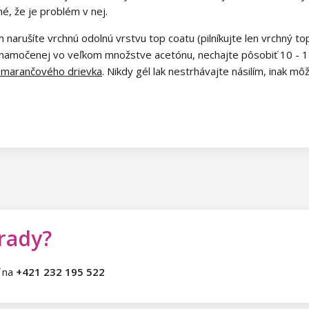
né, že je problém v nej.
 narušíte vrchnú odolnú vrstvu top coatu (pilníkujte len vrchný top
 namočenej vo veľkom množstve acetónu, nechajte pôsobiť 10 - 1
marančového drievka
. Nikdy gél lak nestrhávajte násilím, inak m
 rady?
ť na
+421 232 195 522