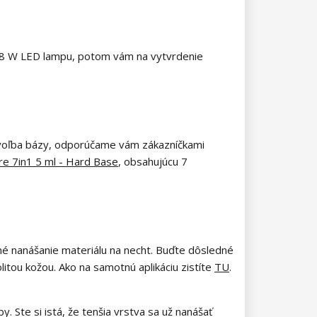
e 48 W LED lampu, potom vám na vytvrdenie
e voľba bázy, odporúčame vám zákazníčkami
re 7in1 5 ml - Hard Base
, obsahujúcu 7
tné nanášanie materiálu na necht. Buďte dôsledné
itou kožou. Ako na samotnú aplikáciu zistíte
TU
.
. Ste si istá, že tenšia vrstva sa už nanášať