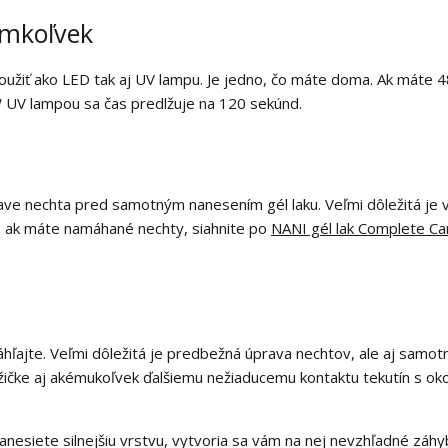
omkoľvek
použiť ako LED tak aj UV lampu. Je jedno, čo máte doma. Ak mát
W UV lampou sa čas predlžuje na 120 sekúnd.
rave nechta pred samotným nanesením gél laku. Veľmi dôležitá j
 a ak máte namáhané nechty, siahnite po
NANI gél lak Complete Ca
áhľajte. Veľmi dôležitá je predbežná úprava nechtov, ale aj samo
žičke aj akémukoľvek ďalšiemu nežiaducemu kontaktu tekutín s okol
anesiete silnejšiu vrstvu, vytvoria sa vám na nej nevzhľadné záhyby