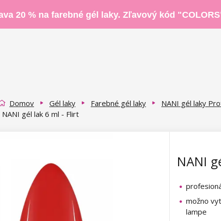
ava 20 % na farebné gél laky. Zľavový kód "COLORS
Domov
Gél laky
Farebné gél laky
NANI gél laky Pro
NANI gél lak 6 ml - Flirt
NANI gél
profesioná
možno vyt
lampe