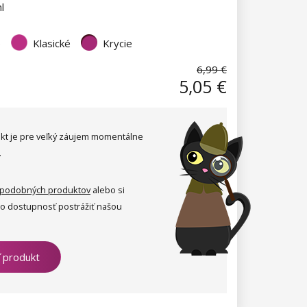
l
é
Klasické
Krycie
6,99 €
5,05 €
kt je pre veľký záujem momentálne
.
podobných produktov
alebo si
ho dostupnosť postrážiť našou
ť produkt