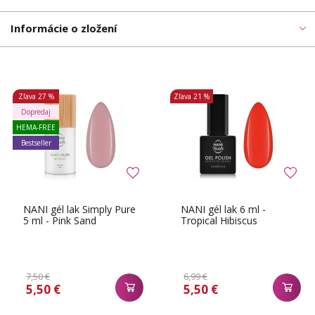
Informácie o zložení
Zľava
27 %
Zľava
21 %
Dopredaj
HEMA-FREE
Bestseller
NANI gél lak Simply Pure
NANI gél lak 6 ml -
5 ml - Pink Sand
Tropical Hibiscus
7,50 €
6,99 €
5,50 €
5,50 €