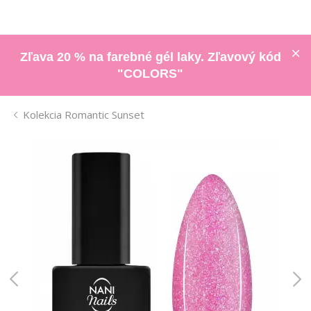
Zľava 20 % na farebné gél laky. Zľavový kód
"COLORS"
Kolekcia Romantic Sunset