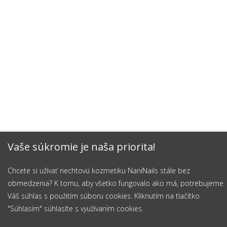
Vaše súkromie je naša priorita!
Chcete si užívať nechtovú kozmetiku NaniNails stále bez
obmedzenia? K tomu, aby všetko fungovalo ako má, potrebujeme
Váš súhlas s použitím súboru cookies. Kliknutím na tlačítko
"Súhlasím" súhlasíte s využívaním cookies.