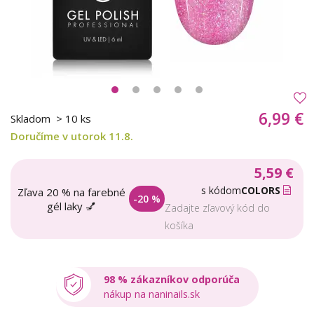
6,99 €
Skladom
> 10 ks
Doručíme v utorok 11.8.
5,59 €
s kódom
COLORS
Zľava 20 % na farebné
-20 %
gél laky 💅
Zadajte zľavový kód do
košíka
98 % zákazníkov odporúča
nákup na naninails.sk