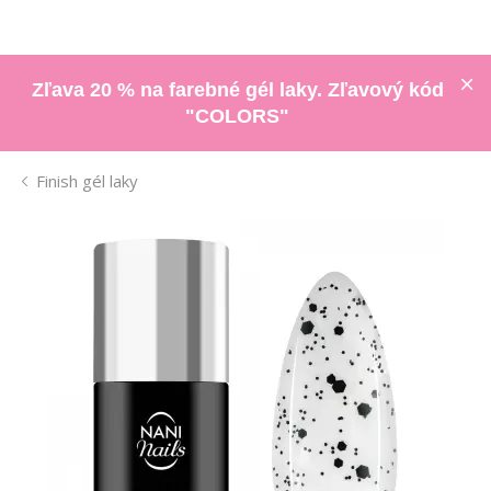
Zľava 20 % na farebné gél laky. Zľavový kód
"COLORS"
Finish gél laky