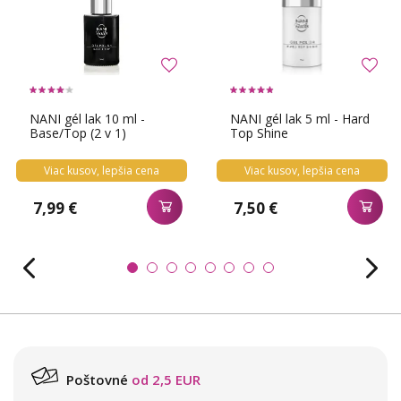
NANI gél lak 10 ml -
NANI gél lak 5 ml - Hard
Base/Top (2 v 1)
Top Shine
Viac kusov, lepšia cena
Viac kusov, lepšia cena
7,99 €
7,50 €
Poštovné
od 2,5 EUR