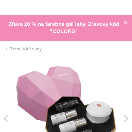
Zľava 20 % na farebné gél laky. Zľavový kód
"COLORS"
Tématické sady