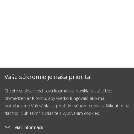
Vaše súkromie je naša priorita!
Chcete si užívať nechtovú kozmetiku NaniNails stále bez
obmedzenia? K tomu, aby všetko fungovalo ako má,
potrebujeme Váš súhlas s použitím súboru cookies. Kliknutím na
tlačítko "Súhlasím" súhlasíte s využívaním cookies.
Viac informácií