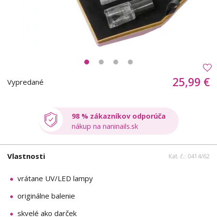
25,99 €
Vypredané
98 % zákazníkov odporúča
nákup na naninails.sk
Vlastnosti
Kat. č.: 0414/62
vrátane UV/LED lampy
originálne balenie
skvelé ako darček