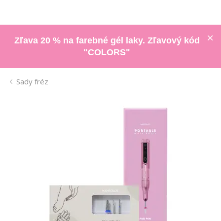
Zľava 20 % na farebné gél laky. Zľavový kód
"COLORS"
Sady fréz