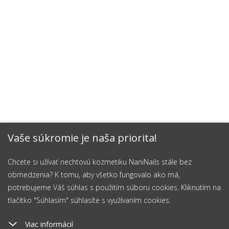
Vaše súkromie je naša priorita!
Chcete si užívať nechtovú kozmetiku NaniNails stále bez
obmedzenia? K tomu, aby všetko fungovalo ako má,
potrebujeme Váš súhlas s použitím súboru cookies. Kliknutím na
tlačítko "Súhlasím" súhlasíte s využívaním cookies.
Viac informácií