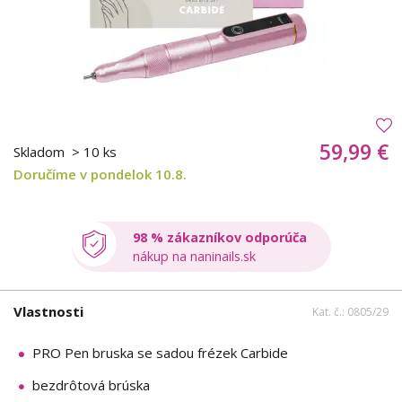
59,99 €
Skladom
> 10 ks
Doručíme v pondelok 10.8.
98 % zákazníkov odporúča
nákup na naninails.sk
Vlastnosti
Kat. č.: 0805/29
PRO Pen bruska se sadou frézek Carbide
bezdrôtová brúska