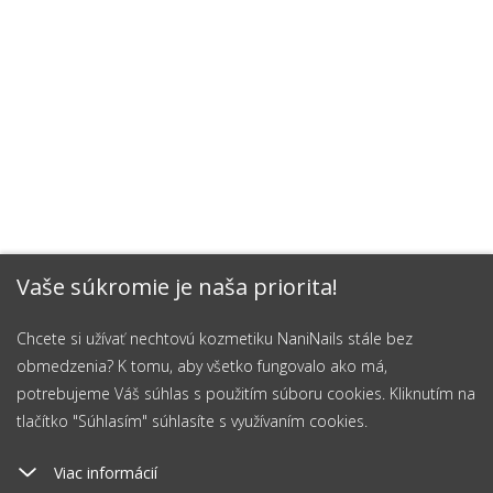
Vaše súkromie je naša priorita!
Chcete si užívať nechtovú kozmetiku NaniNails stále bez
obmedzenia? K tomu, aby všetko fungovalo ako má,
potrebujeme Váš súhlas s použitím súboru cookies. Kliknutím na
tlačítko "Súhlasím" súhlasíte s využívaním cookies.
Viac informácií