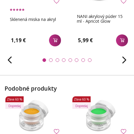
NANI akrylový púder 15
Sklenená miska na akryl
ml - Apricot Glow
1,19 €
5,99 €
Podobné produkty
Zľava
60 %
Zľava
60 %
Dopredaj
Dopredaj