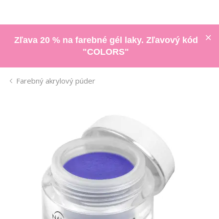
Zľava 20 % na farebné gél laky. Zľavový kód
"COLORS"
Farebný akrylový púder