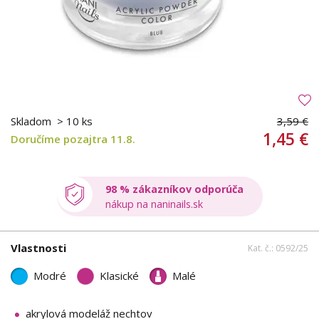
Skladom
> 10 ks
3,59 €
1,45 €
Doručíme pozajtra 11.8.
98 % zákazníkov odporúča
nákup na naninails.sk
Vlastnosti
Kat. č.: 0592/25
Modré
Klasické
Malé
akrylová modeláž nechtov