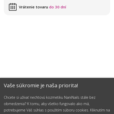
Vrátenie tovaru
do 30 dní
Vaše súkromie je naša priorita!
Chcete si užívať nechtovú kozmetiku NaniNails stále bez
obmedzenia? K tomu, aby všetko fungovalo ako má,
potrebujeme Váš súhlas s použitím súboru cookies. Kliknutím na