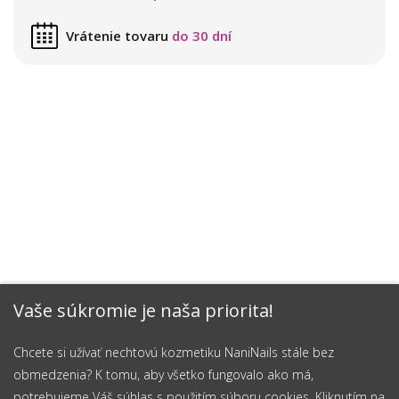
Vrátenie tovaru
do 30 dní
Vaše súkromie je naša priorita!
Chcete si užívať nechtovú kozmetiku NaniNails stále bez
obmedzenia? K tomu, aby všetko fungovalo ako má,
potrebujeme Váš súhlas s použitím súboru cookies. Kliknutím na