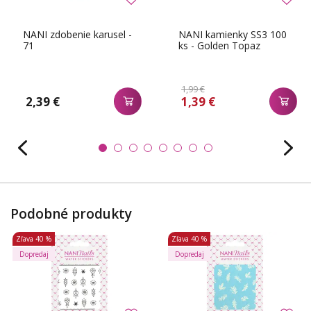
NANI zdobenie karusel -
NANI kamienky SS3 100
71
ks - Golden Topaz
1,99 €
2,39 €
1,39 €
Podobné produkty
Zľava
40 %
Zľava
40 %
Dopredaj
Dopredaj