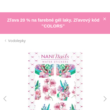
Zľava 20 % na farebné gél laky. Zľavový kód
"COLORS"
Vodolepky