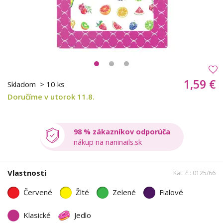
1,59 €
Skladom
> 10 ks
Doručíme v utorok 11.8.
98 % zákazníkov odporúča
nákup na naninails.sk
Vlastnosti
Kat. č.: 0125/66
Červené
Žlté
Zelené
Fialové
Klasické
Jedlo