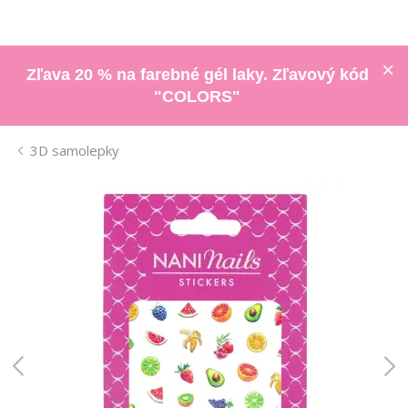
Zľava 20 % na farebné gél laky. Zľavový kód
"COLORS"
3D samolepky