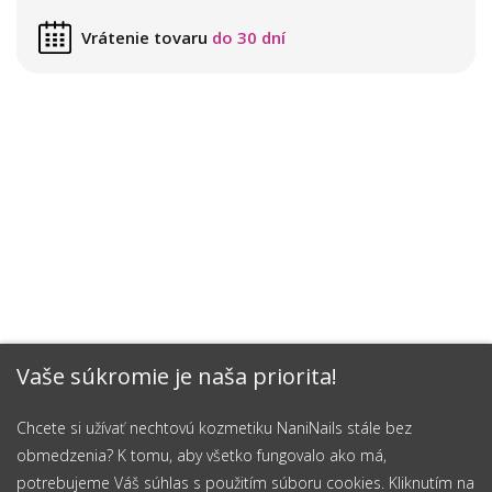
Vrátenie tovaru
do 30 dní
Vaše súkromie je naša priorita!
Chcete si užívať nechtovú kozmetiku NaniNails stále bez
obmedzenia? K tomu, aby všetko fungovalo ako má,
potrebujeme Váš súhlas s použitím súboru cookies. Kliknutím na