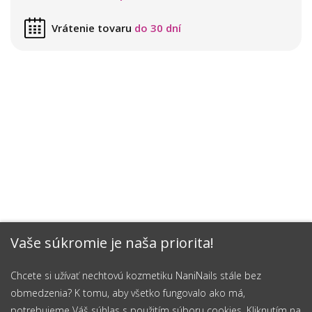
Vrátenie tovaru
do 30 dní
Vaše súkromie je naša priorita!
Chcete si užívať nechtovú kozmetiku NaniNails stále bez
obmedzenia? K tomu, aby všetko fungovalo ako má,
potrebujeme Váš súhlas s použitím súboru cookies. Kliknutím na