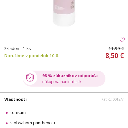
Skladom
1 ks
11,99 €
8,50 €
Doručíme v pondelok 10.8.
98 % zákazníkov odporúča
nákup na naninails.sk
Vlastnosti
Kat. č.: 0012/7
tonikum
s obsahom panthenolu