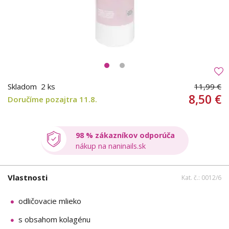
Skladom
2 ks
11,99 €
8,50 €
Doručíme pozajtra 11.8.
98 % zákazníkov odporúča
nákup na naninails.sk
Vlastnosti
Kat. č.: 0012/6
odličovacie mlieko
s obsahom kolagénu