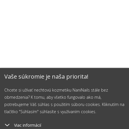
Vaše súkromie je naša priorita!
Chcete si užívať nechtovú kozmetiku NaniNails stále bez
obmedzenia? K tomu, aby všetko fungovalo ako má,
potrebujeme Váš súhlas s použitím súboru cookies. Kliknutím na
tlačítko "Súhlasím" súhlasíte s využívaním cookies.
Viac informácií