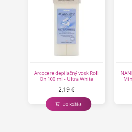
Kolekcia Princess
Arcocere depilačný vosk Roll
NANI
On 100 ml - Ultra White
Min
2,19 €
Do košíka