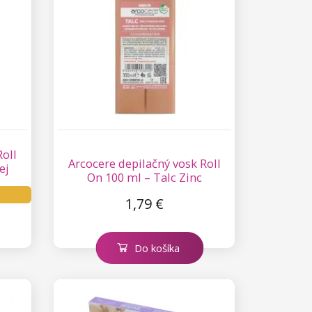
Roll
Arcocere depilačný vosk Roll
ej
On 100 ml – Talc Zinc
Titanium Pink
1,79 €
Do košíka