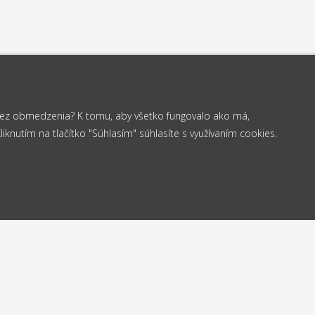
 bez obmedzenia? K tomu, aby všetko fungovalo ako má,
knutím na tlačítko "Súhlasím" súhlasíte s využívaním cookies.
od 35 €
elame
Vrá