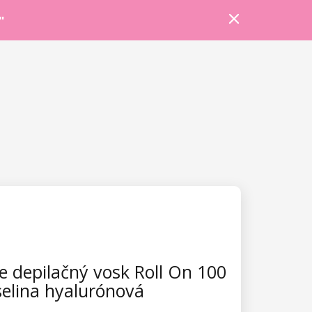
Prihlásiť sa
Košík
Poradňa
"
e depilačný vosk Roll On 100
selina hyalurónová