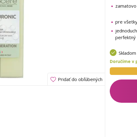
zamatovo
pre všetk
jednoduché
perfektný
Sklado
Doručíme v 
Pridať do obľúbených