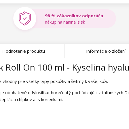
98 % zákazníkov odporúča
nákup na naninails.sk
Hodnotenie produktu
Informácie o zložení
k Roll On 100 ml - Kyselina hya
e vhodný pre všetky typy pokožky a šetrný k vašej koži.
 je obohatené o fylosilikát horečnatý pochádzajúci z talianskych
depiláciu chĺpkov aj s korienkami.