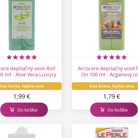
ere depilačný vosk Roll
Arcocere depilačný vosk 
0 ml - Aloe Vera Luxury
On 100 ml - Arganový ol
Viac kusov, lepšia cena
Viac kusov, lepšia cena
1,99 €
1,79 €
Do košíka
Do košíka