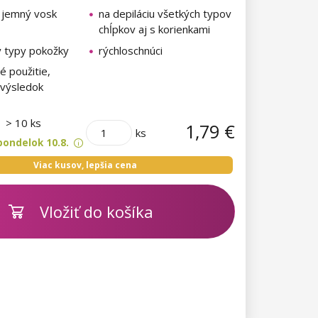
 jemný vosk
na depiláciu všetkých typov
chĺpkov aj s korienkami
y typy pokožky
rýchloschnúci
 použitie,
 výsledok
m
> 10 ks
1,79 €
ks
pondelok 10.8.
Viac kusov, lepšia cena
Vložiť do košíka