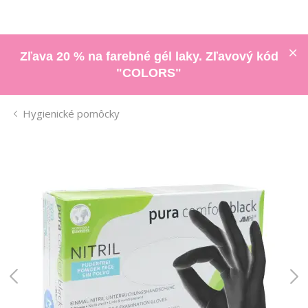
Zľava 20 % na farebné gél laky. Zľavový kód
"COLORS"
Hygienické pomôcky