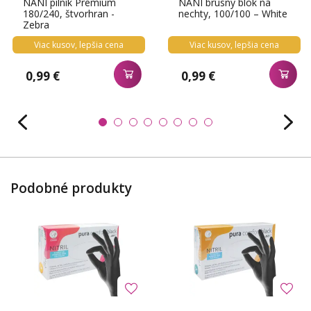
NANI pilník Premium
NANI brúsny blok na
180/240, štvorhran -
nechty, 100/100 – White
Zebra
Viac kusov, lepšia cena
Viac kusov, lepšia cena
0,99 €
0,99 €
Podobné produkty