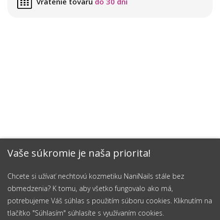
Vrátenie tovaru
do 30 dní
Vaše súkromie je naša priorita!
Chcete si užívať nechtovú kozmetiku NaniNails stále bez
obmedzenia? K tomu, aby všetko fungovalo ako má,
potrebujeme Váš súhlas s použitím súboru cookies. Kliknutím na
tlačítko "Súhlasím" súhlasíte s využívaním cookies.